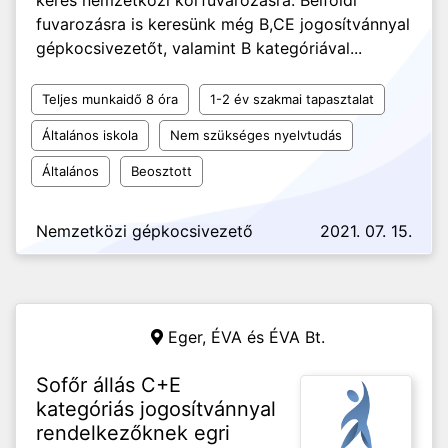
keres nemzetközi körfuvarozásra. Belföldi
fuvarozásra is keresünk még B,CE jogosítvánnyal
gépkocsivezetőt, valamint B kategóriával...
Teljes munkaidő 8 óra
1-2 év szakmai tapasztalat
Általános iskola
Nem szükséges nyelvtudás
Általános
Beosztott
Nemzetközi gépkocsivezető
2021. 07. 15.
Eger,
ÉVA és ÉVA Bt.
Sofőr állás C+E
kategóriás jogosítvánnyal
rendelkezőknek egri