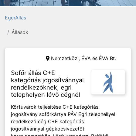
EgerAllas
Állások
Nemzetközi,
ÉVA és ÉVA Bt.
Sofőr állás C+E
kategóriás jogosítvánnyal
rendelkezőknek, egri
telephelyen lévő cégnél
Körfuvarok teljesítése C+E kategóriás
jogosítvány sofőrkártya PÁV Egri telephellyel
rendelkező cég C+E kategóriás
jogosítvánnyal gépkocsivezetőt