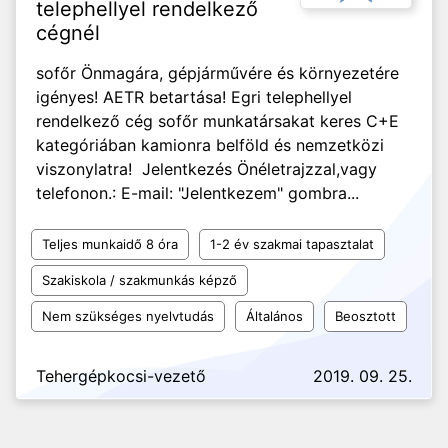
telephellyel rendelkező
cégnél
sofőr Önmagára, gépjárművére és környezetére
igényes! AETR betartása! Egri telephellyel
rendelkező cég sofőr munkatársakat keres C+E
kategóriában kamionra belföld és nemzetközi
viszonylatra! Jelentkezés Önéletrajzzal,vagy
telefonon.: E-mail: "Jelentkezem" gombra...
Teljes munkaidő 8 óra
1-2 év szakmai tapasztalat
Szakiskola / szakmunkás képző
Nem szükséges nyelvtudás
Általános
Beosztott
Tehergépkocsi-vezető
2019. 09. 25.