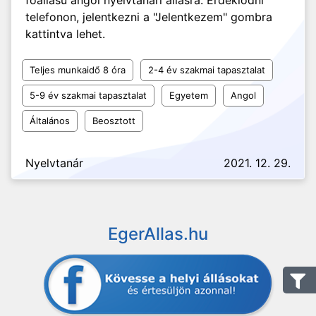
főállású angol nyelvtanári állásra. Érdeklődni
telefonon, jelentkezni a "Jelentkezem" gombra
kattintva lehet.
Teljes munkaidő 8 óra
2-4 év szakmai tapasztalat
5-9 év szakmai tapasztalat
Egyetem
Angol
Általános
Beosztott
Nyelvtanár
2021. 12. 29.
EgerAllas.hu