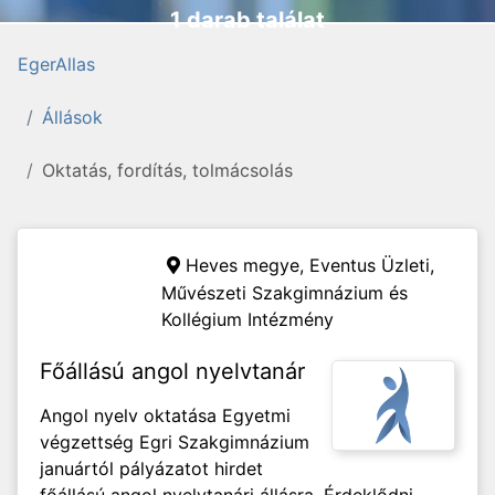
1 darab találat
EgerAllas
Állások
Oktatás, fordítás, tolmácsolás
Heves megye,
Eventus Üzleti,
Művészeti Szakgimnázium és
Kollégium Intézmény
Főállású angol nyelvtanár
Angol nyelv oktatása Egyetmi
végzettség Egri Szakgimnázium
januártól pályázatot hirdet