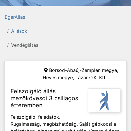
EgerAllas
Állások
Vendéglátás
Borsod-Abaúj-Zemplén megye,
Heves megye,
Lázár O.K. Kft.
Felszolgáló állás
mezőkövesdi 3 csillagos
étteremben
Felszolgálói feladatok.
Rugalmasság, megbízhatóság. Saját gépkocsi a