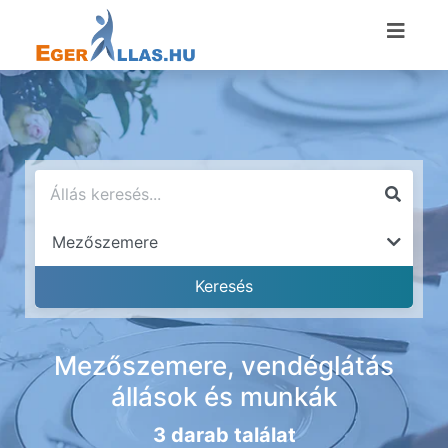
Mezőszemere, vendéglátás
állások és munkák
3 darab találat