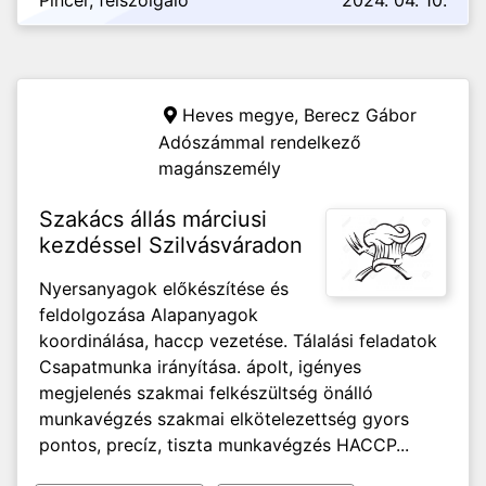
Pincér, felszolgáló
2024. 04. 10.
Heves megye,
Berecz Gábor
Adószámmal rendelkező
magánszemély
Szakács állás márciusi
kezdéssel Szilvásváradon
Nyersanyagok előkészítése és
feldolgozása Alapanyagok
koordinálása, haccp vezetése. Tálalási feladatok
Csapatmunka irányítása. ápolt, igényes
megjelenés szakmai felkészültség önálló
munkavégzés szakmai elkötelezettség gyors
pontos, precíz, tiszta munkavégzés HACCP...