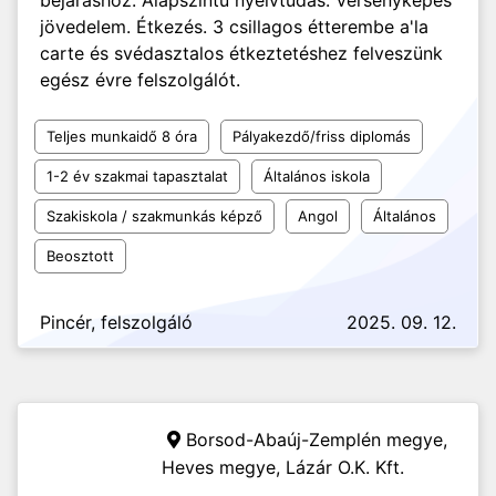
bejáráshoz. Alapszintű nyelvtudás. Versenyképes
jövedelem. Étkezés. 3 csillagos étterembe a'la
carte és svédasztalos étkeztetéshez felveszünk
egész évre felszolgálót.
Teljes munkaidő 8 óra
Pályakezdő/friss diplomás
1-2 év szakmai tapasztalat
Általános iskola
Szakiskola / szakmunkás képző
Angol
Általános
Beosztott
Pincér, felszolgáló
2025. 09. 12.
Borsod-Abaúj-Zemplén megye,
Heves megye,
Lázár O.K. Kft.