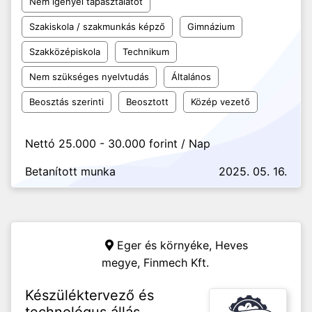
Nem igényel tapasztalatot
Szakiskola / szakmunkás képző
Gimnázium
Szakközépiskola
Technikum
Nem szükséges nyelvtudás
Általános
Beosztás szerinti
Beosztott
Közép vezető
Nettó 25.000 - 30.000 forint / Nap
Betanított munka
2025. 05. 16.
Eger és környéke, Heves
megye,
Finmech Kft.
Készüléktervező és