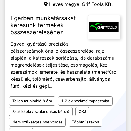
Heves megye,
Grif Tools Kft.
Egerben munkatársakat
keresünk termékek
összeszereléséhez
Egyedi gyártású precíziós
célszerszámok önálló összeszerelése, rajz
alapján. alkatrészek sorjázása, kis darabszámú
megrendelések teljesítése, csomagolás, Kézi
szerszámok ismerete, és használata (menetfúró
készülék, tolómérő, csavarbehajtó, állványos
fúró, kézi és gépi...
Teljes munkaidő 8 óra
1-2 év szakmai tapasztalat
Szakiskola / szakmunkás képző
OKJ
Nem szükséges nyelvtudás
Többműszakos