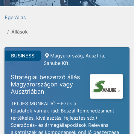
EgerAllas
Állások
BUSINESS
Magyarország, Ausztria,
Sanube Kft.
Stratégiai beszerző állás
Magyarországon vagy
Ausztriában
TELJES MUNKAIDŐ – Ezek a
feladatok várnak rád: Beszállítómenedzsment
(értékelés, kiválasztás, fejlesztés stb.)
Szerződés- és ármegállapodások Releváns
alkatrészek és komponensek önálló beszerzése