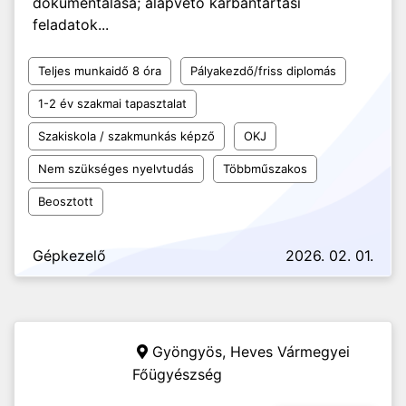
dokumentálása; alapvető karbantartási
feladatok...
Teljes munkaidő 8 óra
Pályakezdő/friss diplomás
1-2 év szakmai tapasztalat
Szakiskola / szakmunkás képző
OKJ
Nem szükséges nyelvtudás
Többműszakos
Beosztott
Gépkezelő
2026. 02. 01.
Gyöngyös,
Heves Vármegyei
Főügyészség