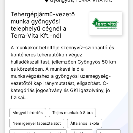
Gyöngyös,
TERRA-VITA Kft.
Tehergépjármű-vezető
munka gyöngyösi
telephelyű cégnél a
Terra-Vita Kft.-nél
A munkakör betöltője szennyvíz-szippantó és
konténeres teherautókon végez
hulladékszállítást, jellemzően Gyöngyös 50 km-
es körzetében. A munkavállaló a
munkavégzéshez a gyöngyösi üzemegység-
vezetőtől kap iránymutatást, eligazítást. C-
kategóriás jogosítvány és GKI igazolvány, jó
fizikai...
Megyei hirdetés
Teljes munkaidő 8 óra
Nem igényel tapasztalatot
Általános iskola