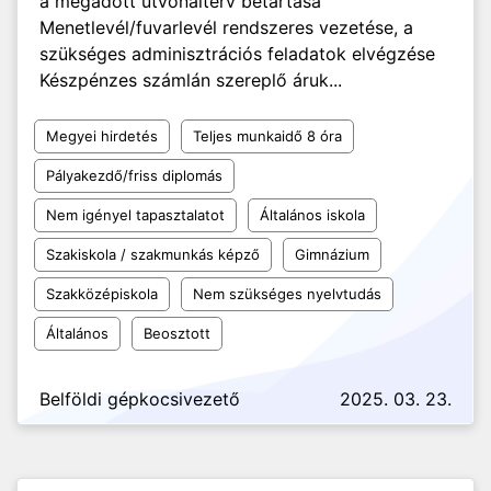
a megadott útvonalterv betartása
Menetlevél/fuvarlevél rendszeres vezetése, a
szükséges adminisztrációs feladatok elvégzése
Készpénzes számlán szereplő áruk...
Megyei hirdetés
Teljes munkaidő 8 óra
Pályakezdő/friss diplomás
Nem igényel tapasztalatot
Általános iskola
Szakiskola / szakmunkás képző
Gimnázium
Szakközépiskola
Nem szükséges nyelvtudás
Általános
Beosztott
Belföldi gépkocsivezető
2025. 03. 23.