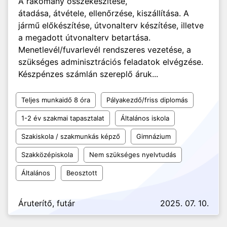
A rakomány összekészítése,
átadása, átvétele, ellenőrzése, kiszállítása. A
jármű előkészítése, útvonalterv készítése, illetve
a megadott útvonalterv betartása.
Menetlevél/fuvarlevél rendszeres vezetése, a
szükséges adminisztrációs feladatok elvégzése.
Készpénzes számlán szereplő áruk...
Teljes munkaidő 8 óra
Pályakezdő/friss diplomás
1-2 év szakmai tapasztalat
Általános iskola
Szakiskola / szakmunkás képző
Gimnázium
Szakközépiskola
Nem szükséges nyelvtudás
Általános
Beosztott
Áruterítő, futár
2025. 07. 10.