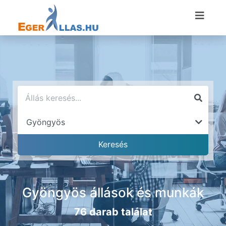
Gyöngyös állások és munkák
76 darab találat