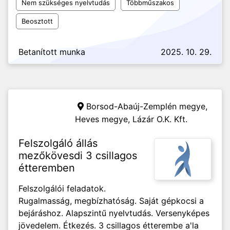
Nem szükséges nyelvtudás
Többműszakos
Beosztott
Betanított munka
2025. 10. 29.
Borsod-Abaúj-Zemplén megye,
Heves megye,
Lázár O.K. Kft.
Felszolgáló állás
mezőkövesdi 3 csillagos
étteremben
Felszolgálói feladatok.
Rugalmasság, megbízhatóság. Saját gépkocsi a
bejáráshoz. Alapszintű nyelvtudás. Versenyképes
jövedelem. Étkezés. 3 csillagos étterembe a'la