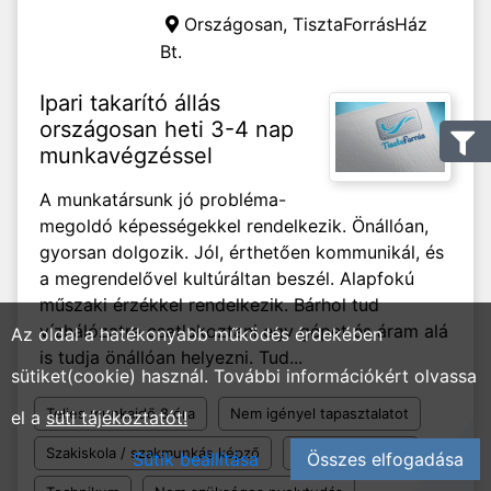
Országosan,
TisztaForrásHáz
Bt.
Ipari takarító állás
országosan heti 3-4 nap
munkavégzéssel
A munkatársunk jó probléma-
megoldó képességekkel rendelkezik. Önállóan,
gyorsan dolgozik. Jól, érthetően kommunikál, és
a megrendelővel kultúráltan beszél. Alapfokú
műszaki érzékkel rendelkezik. Bárhol tud
vízhálózatra csatlakoztani egy gépet és áram alá
Az oldal a hatékonyabb működés érdekében
is tudja önállóan helyezni. Tud...
sütiket(cookie) használ. További információkért olvassa
Teljes munkaidő 8 óra
Nem igényel tapasztalatot
el a
süti tájékoztatót!
Szakiskola / szakmunkás képző
Szakközépiskola
Sütik beállítása
Összes elfogadása