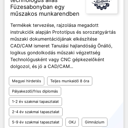
technológus állás
Füzesabonyban egy
műszakos munkarendben
Termékek tervezése, rajzolása megadott
instrukciók alapján Prototípus és sorozatgyártás
műszaki dokumentációjának elkészítése
CAD/CAM ismeret Tanulási hajlandóság Önálló,
logikus gondolkodás műszaki végzettség
Technológusként vagy CNC gépkezelőként
dolgozol, és jó a CAD/CAM...
Megyei hirdetés
Teljes munkaidő 8 óra
Pályakezdő/friss diplomás
1-2 év szakmai tapasztalat
2-4 év szakmai tapasztalat
5-9 év szakmai tapasztalat
OKJ
Gimnázium