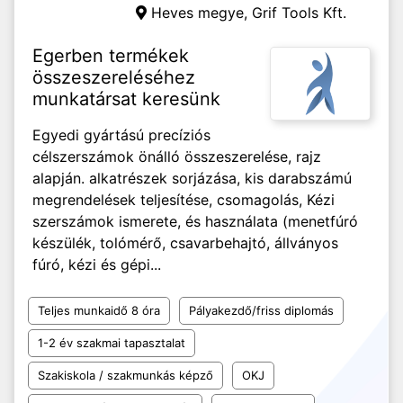
Heves megye,
Grif Tools Kft.
Egerben termékek
összeszereléséhez
munkatársat keresünk
Egyedi gyártású precíziós
célszerszámok önálló összeszerelése, rajz
alapján. alkatrészek sorjázása, kis darabszámú
megrendelések teljesítése, csomagolás, Kézi
szerszámok ismerete, és használata (menetfúró
készülék, tolómérő, csavarbehajtó, állványos
fúró, kézi és gépi...
Teljes munkaidő 8 óra
Pályakezdő/friss diplomás
1-2 év szakmai tapasztalat
Szakiskola / szakmunkás képző
OKJ