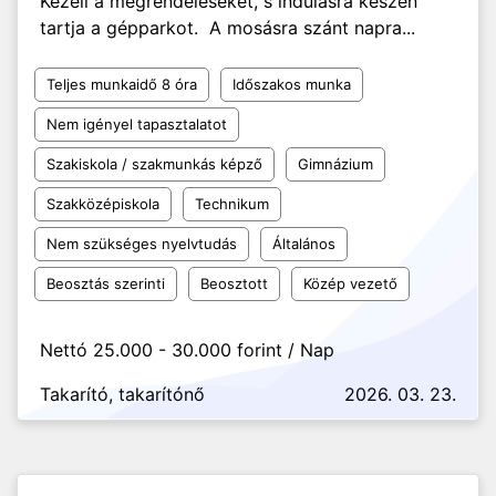
Kezeli a megrendeléseket, s indulásra készen
tartja a gépparkot. A mosásra szánt napra...
Teljes munkaidő 8 óra
Időszakos munka
Nem igényel tapasztalatot
Szakiskola / szakmunkás képző
Gimnázium
Szakközépiskola
Technikum
Nem szükséges nyelvtudás
Általános
Beosztás szerinti
Beosztott
Közép vezető
Nettó 25.000 - 30.000 forint / Nap
Takarító, takarítónő
2026. 03. 23.