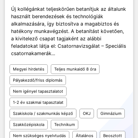
Új kollégánkat teljeskörűen betanítjuk az általunk
használt berendezések és technológiák
alkalmazására, így biztosítva a magabiztos és
hatékony munkavégzést. A betanítást követően,
a kivitelező csapat tagjaként az alábbi
feladatokat látja el: Csatornavizsgálat – Speciális
csatornakamerák...
Megyei hirdetés
Teljes munkaidő 8 óra
Pályakezdő/friss diplomás
Nem igényel tapasztalatot
1-2 év szakmai tapasztalat
Szakiskola / szakmunkás képző
OKJ
Gimnázium
Szakközépiskola
Technikum
Nem szükséges nyelvtudás
Általános
Beosztott