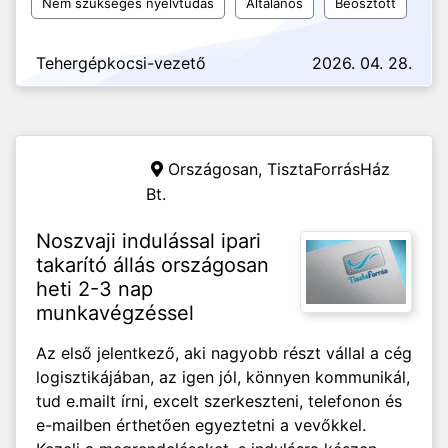
Nem szükséges nyelvtudás
Általános
Beosztott
Tehergépkocsi-vezető
2026. 04. 28.
Országosan,
TisztaForrásHáz
Bt.
Noszvaji indulással ipari
takarító állás országosan
heti 2-3 nap
munkavégzéssel
Az első jelentkező, aki nagyobb részt vállal a cég
logisztikájában, az igen jól, könnyen kommunikál,
tud e.mailt írni, excelt szerkeszteni, telefonon és
e-mailben érthetően egyeztetni a vevőkkel.