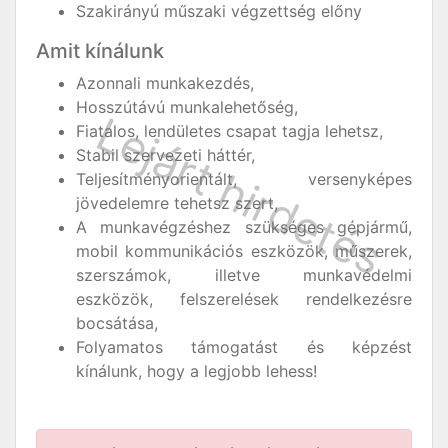
Szakirányú műszaki végzettség előny
Amit kínálunk
Azonnali munkakezdés,
Hosszútávú munkalehetőség,
Fiatalos, lendületes csapat tagja lehetsz,
Stabil szervezeti háttér,
Teljesítményorientált, versenyképes
jövedelemre tehetsz szert,
A munkavégzéshez szükséges gépjármű,
mobil kommunikációs eszközök, műszerek,
szerszámok, illetve munkavédelmi
eszközök, felszerelések rendelkezésre
bocsátása,
Folyamatos támogatást és képzést
kínálunk, hogy a legjobb lehess!