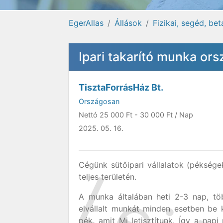
EgerAllas
Állások
Fizikai, segéd, be
Ipari takarító munka or
TisztaForrásHáz Bt.
Országosan
Nettó
25 000 Ft
-
30 000 Ft
/ Nap
2025. 05. 16.
Cégünk sütőipari vállalatok (péksége
teljes területén.
A munka általában heti 2-3 nap, tö
elvállalt munkát minden esetben be 
pék, amit Mi letisztítunk. Így a na