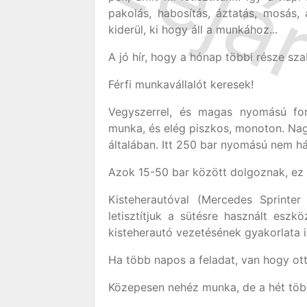
pakolás, habosítás, áztatás, mosás, 
kiderül, ki hogy áll a munkához...
A jó hír, hogy a hónap többi része sz
Férfi munkavállalót keresek!
Vegyszerrel, és magas nyomású for
munka, és elég piszkos, monoton. Na
általában. Itt 250 bar nyomású nem h
Azok 15-50 bar között dolgoznak, e
Kisteherautóval (Mercedes Sprinter
letisztítjuk a sütésre használt eszk
kisteherautó vezetésének gyakorlata i
Ha több napos a feladat, van hogy ott
Közepesen nehéz munka, de a hét töb