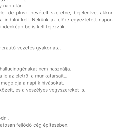
y nap után.
e, de plusz bevételt szeretne, bejelentve, akkor
a indulni kell. Nekünk az előre egyeztetett napon
indenképp be is kell fejezzük.
eherautó vezetés gyakorlata.
 hallucinogénakat nem használja.
le az életről a munkatársait...
 megoldja a napi kihívásokat.
közeit, és a veszélyes vegyszereket is.
dni.
atosan fejlődő cég építésében.