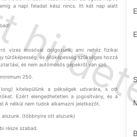
amíg a napi feladat kész nincs. Itt két nap alatt
E
abad!
E
ró vizes mosóval dolgozunk, ami nehéz fizikai
gy tűrőképesség, és állóképesség szükséges hozzá
áztartási, és nem autómosós gépekről van szó.
z minimum 250.
 long) kitelepülünk a pékségek udvarára, s ott
özöket. Ezért elengedhetetlen a jogosítvány, és a
s! A nélkül nem tudok alkamazni jeletkezőt.
 alszunk. (többnyire ott alszunk)
bi része szabad.