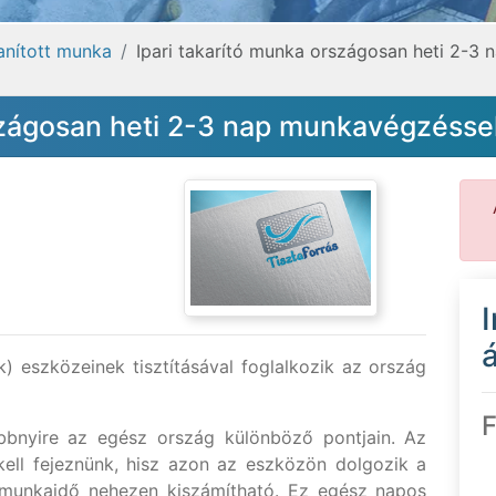
tanított munka
Ipari takarító munka országosan heti 2-3
szágosan heti 2-3 nap munkavégzésse
á
k) eszközeinek tisztításával foglalkozik az ország
F
bbnyire az egész ország különböző pontjain. Az
kell fejeznünk, hisz azon az eszközön dolgozik a
pi munkaidő nehezen kiszámítható. Ez egész napos