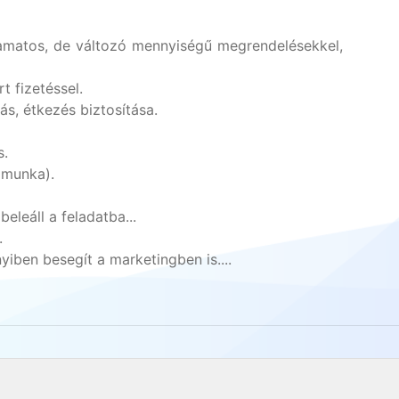
amatos, de változó mennyiségű megrendelésekkel,
t fizetéssel.
s, étkezés biztosítása.
s.
 munka).
beleáll a feladatba...
.
yiben besegít a marketingben is....