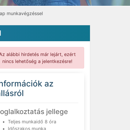
 nap munkavégzéssel
l
Az alábbi hirdetés már lejárt, ezért
nincs lehetőség a jelentkezésre!
Információk az
llásról
oglalkoztatás jellege
Teljes munkaidő 8 óra
Időszakos munka