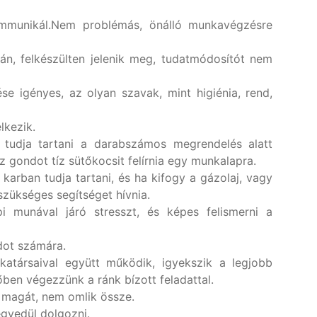
ommunikál.Nem problémás, önálló munkavégzésre
án, felkészülten jelenik meg, tudatmódosítót nem
e igényes, az olyan szavak, mint higiénia, rend,
lkezik.
 tudja tartani a darabszámos megrendelés alatt
z gondot tíz sütőkocsit felírnia egy munkalapra.
karban tudja tartani, és ha kifogy a gázolaj, vagy
 szükséges segítséget hívnia.
pi munával járó stresszt, és képes felismerni a
dot számára.
katársaival együtt működik, igyekszik a legjobb
őben végezzünk a ránk bízott feladattal.
ja magát, nem omlik össze.
gyedül dolgozni.