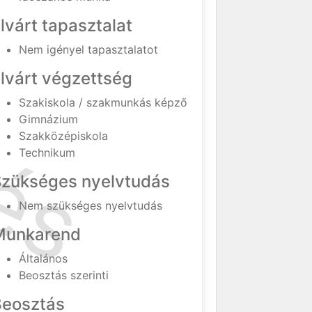
lvárt tapasztalat
Nem igényel tapasztalatot
lvárt végzettség
Szakiskola / szakmunkás képző
Gimnázium
Szakközépiskola
Technikum
Szükséges nyelvtudás
Nem szükséges nyelvtudás
Munkarend
Általános
Beosztás szerinti
Beosztás