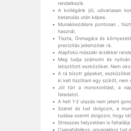
rendelkezik.
A kollégánk jól, udvariasan k
betanulás után képes.
Munakkezdésre pontosan , tiszt
használ.
Tiszta, Önmagára és környezetés
precízitás jellemzőek rá.
Alapfokú műszaki érzékkel rende
Meg tudja számolni és nyilván
letisztított eszközöket. Nem oko
A rá bízott gépeket, eszközöket 
ki kell tisztítani egy szűrőt, nem
Jól tűri a monotonitást, a na
feladatot.
A heti 1-2 utazás nem jelent gon
Szeret és tud dolgozni, a mun
tudása szerint dolgozni, hogy id
Stresszes helyzetben is feltalál
Csapatjátékos, ugyanakkor tud e