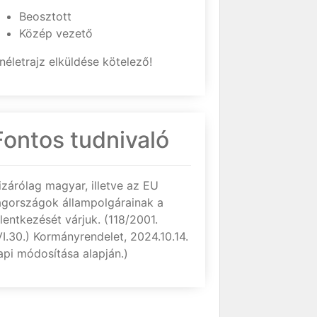
Beosztott
Közép vezető
néletrajz elküldése kötelező!
Fontos tudnivaló
izárólag magyar, illetve az EU
agországok állampolgárainak a
elentkezését várjuk. (118/2001.
VI.30.) Kormányrendelet, 2024.10.14.
api módosítása alapján.)