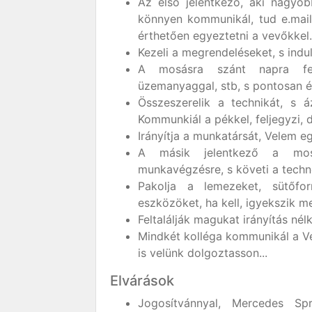
Az első jelentkező, aki nagyobb
könnyen kommunikál, tud e.mailt
érthetően egyeztetni a vevőkkel.
Kezeli a megrendeléseket, s indu
A mosásra szánt napra felk
üzemanyaggal, stb, s pontosan é
Összeszerelik a technikát, s 
Kommunkiál a pékkel, feljegyzi,
Irányítja a munkatársát, Velem e
A másik jelentkező a mosá
munkavégzésre, s követi a techn
Pakolja a lemezeket, sütőfo
eszközöket, ha kell, igyekszik m
Feltalálják magukat irányítás nélkü
Mindkét kolléga kommunikál a Ve
is velünk dolgoztasson...
Elvárások
Jogosítvánnyal, Mercedes Sp