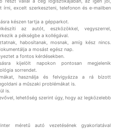
 részt vállal a cég logisztikájában, az igen jól,
 írni, excelt szerkeszteni, telefonon és e-mailben
lásra készen tartja a gépparkot.
észíti az autót, eszközökkel, vegyszerrel,
rkezik a pékségbe a kollégával.
áztatnak, habosítanak, mosnak, amíg kész nincs.
 dokumentálja a mosást egész nap.
gyeztet a fontos kérdésekben.
sra kijelölt napokon pontosan megjelenik
ológia sorrendet.
rmákat, használja és felvigyázza a rá bízott
egoldani a műszaki problémákat is.
l is.
vővel, lehetőség szerint úgy, hogy az legközelebb
rinter méretű autó vezetésének gyakorlatával