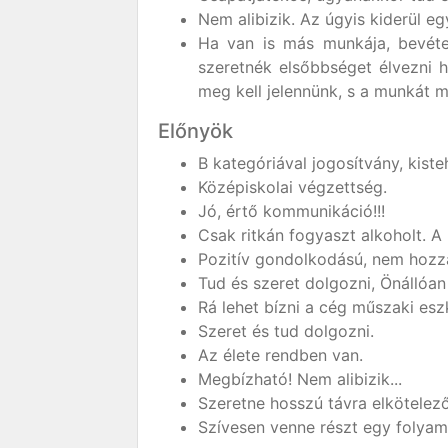
Nem alibizik. Az úgyis kiderül eg
Ha van is más munkája, bevétel
szeretnék elsőbbséget élvezni h
meg kell jelennünk, s a munkát m
Előnyök
B kategóriával jogosítvány, kist
Középiskolai végzettség.
Jó, értő kommunikáció!!!
Csak ritkán fogyaszt alkoholt. A
Pozitív gondolkodású, nem hozza 
Tud és szeret dolgozni, Önállóan
Rá lehet bízni a cég műszaki esz
Szeret és tud dolgozni.
Az élete rendben van.
Megbízható! Nem alibizik...
Szeretne hosszú távra elkötelező
Szívesen venne részt egy folyam