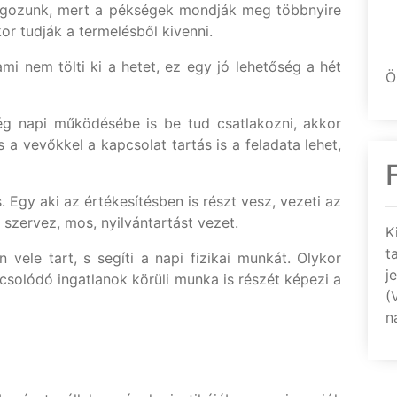
gozunk, mert a pékségek mondják meg többnyire
r tudják a termelésből kivenni.
mi nem tölti ki a hetet, ez egy jó lehetőség a hét
Ö
cég napi működésébe is be tud csatlakozni, akkor
 a vevőkkel a kapcsolat tartás is a feladata lehet,
. Egy aki az értékesítésben is részt vesz, vezeti az
, szervez, mos, nyilvántartást vezet.
K
t
 vele tart, s segíti a napi fizikai munkát. Olykor
j
csolódó ingatlanok körüli munka is részét képezi a
(
n