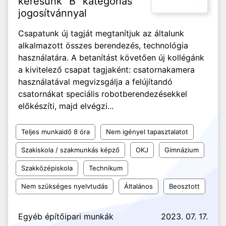
keresünk "B" kategóriás
jogosítvánnyal
Csapatunk új tagját megtanítjuk az általunk
alkalmazott összes berendezés, technológia
használatára. A betanítást követően új kollégánk
a kivitelező csapat tagjaként: csatornakamera
használatával megvizsgálja a felújítandó
csatornákat speciális robotberendezésekkel
előkészíti, majd elvégzi...
Teljes munkaidő 8 óra
Nem igényel tapasztalatot
Szakiskola / szakmunkás képző
OKJ
Gimnázium
Szakközépiskola
Technikum
Nem szükséges nyelvtudás
Általános
Beosztott
Egyéb építőipari munkák
2023. 07. 17.