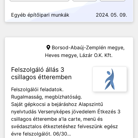
Egyéb építőipari munkák
2024. 05. 09.
Borsod-Abaúj-Zemplén megye,
Heves megye,
Lázár O.K. Kft.
Felszolgáló állás 3
csillagos étteremben
Felszolgálói feladatok.
Rugalmasság, megbízhatóság.
Saját gépkocsi a bejáráshoz Alapszintű
nyelvtudás Versenyképes jövedelem Étkezés 3
csillagos étterembe a'la carte, menü és
svédasztalos étkeztetéshez felveszünk egész
évre felszolgálót. 06/30...