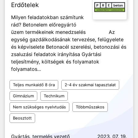
Erdőtelek
Milyen feladatokban számítunk
rád? Betonelem előregyártó
üzem termékeinek menedzselés Az
egység gazdálkodásának tervezése, felügyelete
és képviselete Betonacél szerelési, betonozási és
zsaluzási feladatok irányítása Gyártási
teljesítmény, költségek és folyamatok
folyamatos...
Teljes munkaidő 8 óra
2-4 év szakmai tapasztalat
Gimnázium
Technikum
Nem szükséges nyelvtudás
Többműszakos
Beosztott
Gyártás, termelés vezető
2023. 07. 19.