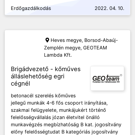
Erdőgazdálkodás
2022. 04. 10.
Heves megye, Borsod-Abaúj-
Zemplén megye,
GEOTEAM
Lambda Kft.
Brigádvezető - kőműves
álláslehetőség egri
cégnél
betonacél szerelés kőműves
jellegű munkák 4-6 fős csoport irányítása,
szakmai felügyelete, munkájukért történő
felelősségvállalás józan életvitel önálló
munkavégzés megbízhatóság B kat. jogosítvány
előny felelősségtudat B kategóriás jogosítvány