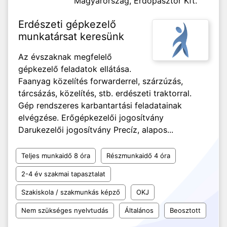
Magyarország,
Erdőpásztor Kft.
Erdészeti gépkezelő
munkatársat keresünk
Az évszaknak megfelelő
gépkezelő feladatok ellátása.
Faanyag közelítés forwarderrel, szárzúzás,
tárcsázás, közelítés, stb. erdészeti traktorral.
Gép rendszeres karbantartási feladatainak
elvégzése. Erőgépkezelői jogosítvány
Darukezelői jogosítvány Precíz, alapos...
Teljes munkaidő 8 óra
Részmunkaidő 4 óra
2-4 év szakmai tapasztalat
Szakiskola / szakmunkás képző
OKJ
Nem szükséges nyelvtudás
Általános
Beosztott