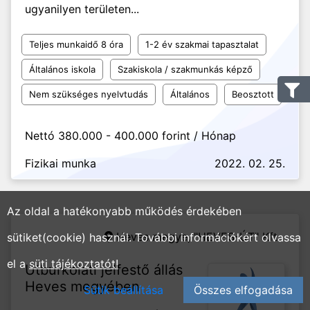
ugyanilyen területen...
Teljes munkaidő 8 óra
1-2 év szakmai tapasztalat
Általános iskola
Szakiskola / szakmunkás képző
Nem szükséges nyelvtudás
Általános
Beosztott
Nettó 380.000 - 400.000 forint / Hónap
Fizikai munka
2022. 02. 25.
Az oldal a hatékonyabb működés érdekében
Heves megye,
"HEVES-ÚT" Kft.
sütiket(cookie) használ. További információkért olvassa
el a
süti tájékoztatót!
Útburkolati jelfestő állás
Heves megyében
Sütik beállítása
Összes elfogadása