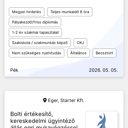
Megyei hirdetés
Teljes munkaidő 8 óra
Pályakezdő/friss diplomás
1-2 év szakmai tapasztalat
Szakiskola / szakmunkás képző
OKJ
Nem szükséges nyelvtudás
Általános
Beosztott
Pék
2026. 05. 05.
Eger,
Starter Kft.
Bolti értékesítő,
kereskedelmi ügyintéző
állás egri mukavégzéssel