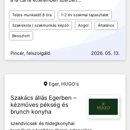
a la carte étteremben szerzett...
Teljes munkaidő 8 óra
1-2 év szakmai tapasztalat
Szakiskola / szakmunkás képző
Angol
Általános
Beosztott
Pincér, felszolgáló
2026. 05. 13.
Eger,
HUGO's
Szakács állás Egerben –
kézműves pékség és
brunch konyha
szendvicsek és hidegkonyhai