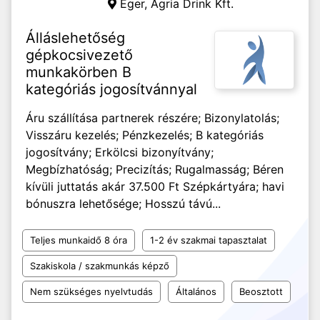
Eger,
Agria Drink Kft.
Álláslehetőség
gépkocsivezető
munkakörben B
kategóriás jogosítvánnyal
Áru szállítása partnerek részére; Bizonylatolás;
Visszáru kezelés; Pénzkezelés; B kategóriás
jogosítvány; Erkölcsi bizonyítvány;
Megbízhatóság; Precizítás; Rugalmasság; Béren
kívüli juttatás akár 37.500 Ft Szépkártyára; havi
bónuszra lehetősége; Hosszú távú...
Teljes munkaidő 8 óra
1-2 év szakmai tapasztalat
Szakiskola / szakmunkás képző
Nem szükséges nyelvtudás
Általános
Beosztott