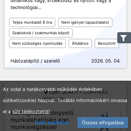
dinamikus vagy, Érdeklődsz és nyitott vagy a
technológiai...
Teljes munkaidő 8 óra
Nem igényel tapasztalatot
Szakiskola / szakmunkás képző
Nem szükséges nyelvtudás
Általános
Beosztott
Hálózatépítő / szerelő
2026. 05. 04.
Az oldal a hatékonyabb működés érdekében
Eger,
QUALITY CONTROLL
2000. Kft.
sütiket(cookie) használ. További információkért olvassa
el a
süti tájékoztatót!
Mérlegképes könyvelő
munkalehetőség egri
Sütik beállítása
Összes elfogadása
munkavégzéssel