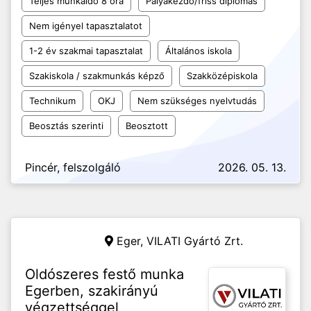
Teljes munkaidő 8 óra
Pályakezdő/friss diplomás
Nem igényel tapasztalatot
1-2 év szakmai tapasztalat
Általános iskola
Szakiskola / szakmunkás képző
Szakközépiskola
Technikum
OKJ
Nem szükséges nyelvtudás
Beosztás szerinti
Beosztott
Pincér, felszolgáló
2026. 05. 13.
Eger,
VILATI Gyártó Zrt.
Oldószeres festő munka
Egerben, szakirányú
végzettséggel