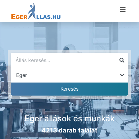
Eger állások és munkák
4213 darab találat