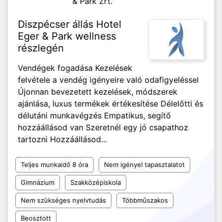
& Park Zrt.
Diszpécser állás Hotel
Eger & Park wellness
részlegén
Vendégek fogadása Kezelések
felvétele a vendég igényeire való odafigyeléssel
Újonnan bevezetett kezelések, módszerek
ajánlása, luxus termékek értékesítése Délelőtti és
délutáni munkavégzés Empatikus, segítő
hozzáállásod van Szeretnél egy jó csapathoz
tartozni Hozzáállásod...
Teljes munkaidő 8 óra
Nem igényel tapasztalatot
Gimnázium
Szakközépiskola
Nem szükséges nyelvtudás
Többműszakos
Beosztott