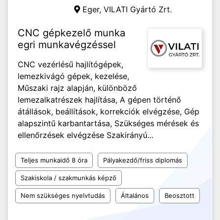
Eger,
VILATI Gyártó Zrt.
CNC gépkezelő munka
egri munkavégzéssel
CNC vezérlésű hajlítógépek,
lemezkivágó gépek, kezelése,
Műszaki rajz alapján, különböző
lemezalkatrészek hajlítása, A gépen történő
átállások, beállítások, korrekciók elvégzése, Gép
alapszintű karbantartása, Szükséges mérések és
ellenőrzések elvégzése Szakirányú...
Teljes munkaidő 8 óra
Pályakezdő/friss diplomás
Szakiskola / szakmunkás képző
Nem szükséges nyelvtudás
Általános
Beosztott