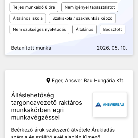
Teljes munkaidő 8 óra
Nem igényel tapasztalatot
Általános iskola
Szakiskola / szakmunkás képző
Nem szükséges nyelvtudás
Általános
Beosztott
Betanított munka
2026. 05. 10.
Eger,
Answer Bau Hungária Kft.
Álláslehetőség
targoncavezető raktáros
munkakörben egri
munkavégzéssel
Beérkező áruk szakszerű átvétele Árukiadás
számla és szállítólevél alapján Kimenő