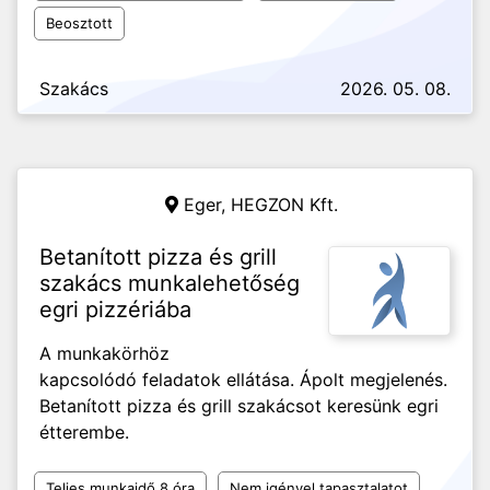
Beosztott
Szakács
2026. 05. 08.
Eger,
HEGZON Kft.
Betanított pizza és grill
szakács munkalehetőség
egri pizzériába
A munkakörhöz
kapcsolódó feladatok ellátása. Ápolt megjelenés.
Betanított pizza és grill szakácsot keresünk egri
étterembe.
Teljes munkaidő 8 óra
Nem igényel tapasztalatot