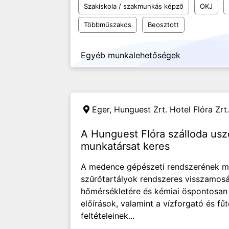
Szakiskola / szakmunkás képző
OKJ
Többműszakos
Beosztott
Egyéb munkalehetőségek
Eger,
Hunguest Zrt. Hotel Flóra Zrt.
A Hunguest Flóra szálloda u
munkatársat keres
A medence gépészeti rendszerének mű
szűrőtartályok rendszeres visszamos
hőmérsékletére és kémiai öspontosan 
előírások, valamint a vízforgató és f
feltételeinek...