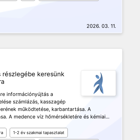
2026. 03. 11.
ess részlegébe keresünk
ra
re információnyújtás a
zelése számlázás, kasszagép
erének működtetése, karbantartása. A
sa. A medence víz hőmérsékletére és kémiai...
ra
1-2 év szakmai tapasztalat