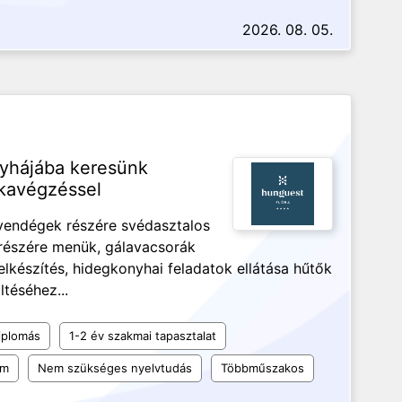
2026. 08. 05.
nyhájába keresünk
kavégzéssel
óvendégek részére svédasztalos
 részére menük, gálavacsorák
ételkészítés, hidegkonyhai feladatok ellátása hűtők
ltéséhez...
iplomás
1-2 év szakmai tapasztalat
um
Nem szükséges nyelvtudás
Többműszakos