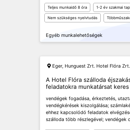
Teljes munkaidő 8 óra
1-2 év szakmai tap
Nem szükséges nyelvtudás
Többműszak
Egyéb munkalehetőségek
Eger,
Hunguest Zrt. Hotel Flóra Zrt.
A Hotel Flóra szálloda éjszaká
feladatokra munkatársat keres
vendégek fogadása, érkeztetés, utazta
vendégkérések kiszolgálása; számlakés
ehhez kapcsolódó feladatok elvégzése
szálloda több részlegével; vendégek 