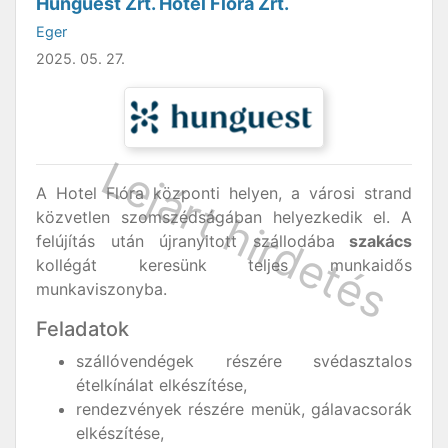
Hunguest Zrt. Hotel Flóra Zrt.
Eger
2025. 05. 27.
A Hotel Flóra központi helyen, a városi strand
közvetlen szomszédságában helyezkedik el. A
felújítás után újranyitott szállodába
szakács
kollégát keresünk teljes munkaidős
munkaviszonyba.
Feladatok
szállóvendégek részére svédasztalos
ételkínálat elkészítése,
rendezvények részére menük, gálavacsorák
elkészítése,