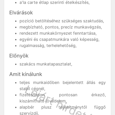
a'la carte étlap szerinti ételkészítés,
Elvárások
pozíció betöltéséhez szükséges szaktudás,
megbízható, pontos, precíz munkavégzés,
rendezett munkakörnyezet fenntartása,
egyéni és csapatmunkára való képesség,
rugalmasság, terhelehetőség,
Előnyök
szakács munkatapasztalat,
Amit kínálunk
teljes munkaidőben bejelentett állás egy
stabil cégnél,
fizetésnapon pontosan érkező,
kiszámítható jövedelem,
alapbér plusz teljesítménytől függő
szervízdíj,