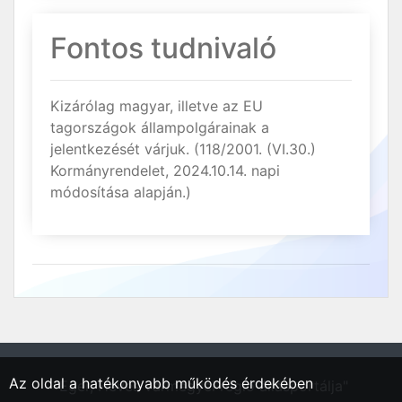
Fontos tudnivaló
Kizárólag magyar, illetve az EU
tagországok állampolgárainak a
jelentkezését várjuk. (118/2001. (VI.30.)
Kormányrendelet, 2024.10.14. napi
módosítása alapján.)
Az oldal a hatékonyabb működés érdekében
"Eger, Heves vármegyei régió állásportálja"