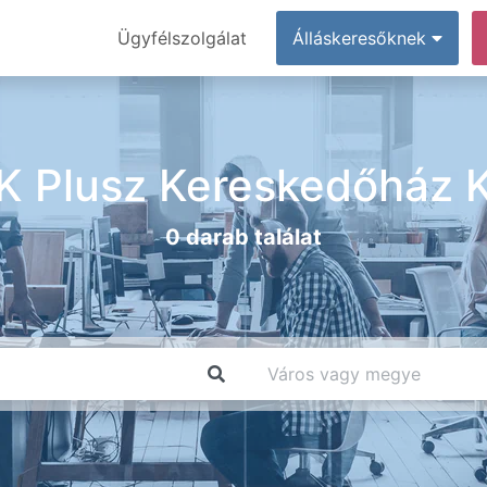
Ügyfélszolgálat
Álláskeresőknek
K Plusz Kereskedőház K
0 darab találat