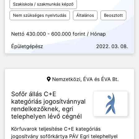
Szakiskola / szakmunkás képző
Nem szükséges nyelvtudás
Általános
Beosztott
Nettó 430.000 - 600.000 forint / Hónap
Épületgépész
2022. 03. 08.
Nemzetközi,
ÉVA és ÉVA Bt.
Sofőr állás C+E
kategóriás jogosítvánnyal
rendelkezőknek, egri
telephelyen lévő cégnél
Körfuvarok teljesítése C+E kategóriás
jogosítvány sofőrkártya PÁV Egri telephellyel