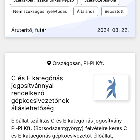
Szakiskola / szakmunkás képző
Szakközépiskola
Nem szükséges nyelvtudás
Általános
Beosztott
Áruterítő, futár
2024. 08. 22.
Országosan,
PI-PI Kft.
C és E kategóriás
jogosítvánnyal
rendelkező
gépkocsivezetőnek
álláslehetőség
Élőállat szállítás C és E kategóriás jogosítvány
Pi-Pi Kft. (Borsodszentgyörgy) felvételre keres C
és E kataegóriás gépkocsivezetőt éllőállat,