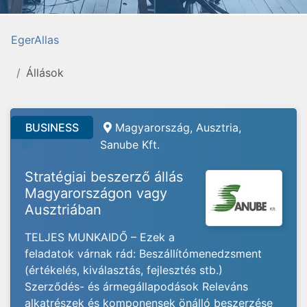
EgerAllas
Állások
BUSINESS
Magyarország, Ausztria,
Sanube Kft.
Stratégiai beszerző állás
Magyarországon vagy
Ausztriában
TELJES MUNKAIDŐ – Ezek a
feladatok várnak rád: Beszállítómenedzsment
(értékelés, kiválasztás, fejlesztés stb.)
Szerződés- és ármegállapodások Releváns
alkatrészek és komponensek önálló beszerzése