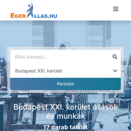
Budapest XXI. kerület állások
és munkák
17 darab találat