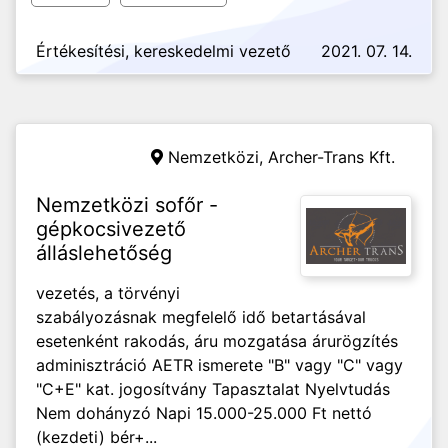
Értékesítési, kereskedelmi vezető
2021. 07. 14.
Nemzetközi,
Archer-Trans Kft.
Nemzetközi sofőr -
gépkocsivezető
álláslehetőség
vezetés, a törvényi
szabályozásnak megfelelő idő betartásával
esetenként rakodás, áru mozgatása árurögzítés
adminisztráció AETR ismerete "B" vagy "C" vagy
"C+E" kat. jogosítvány Tapasztalat Nyelvtudás
Nem dohányzó Napi 15.000-25.000 Ft nettó
(kezdeti) bér+...