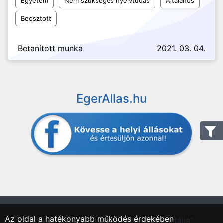
Egyetem
Nem szükséges nyelvtudás
Általános
Beosztott
Betanított munka
2021. 03. 04.
EgerAllas.hu
Az oldal a hatékonyabb működés érdekében
"Eger, Heves vármegyei régió állásportálja"