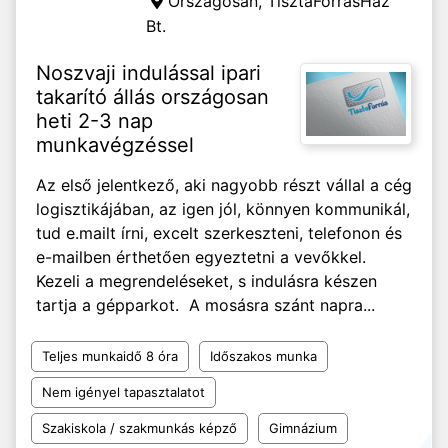
Országosan,
TisztaForrásHáz
Bt.
Noszvaji indulással ipari
takarító állás országosan
heti 2-3 nap
munkavégzéssel
Az első jelentkező, aki nagyobb részt vállal a cég
logisztikájában, az igen jól, könnyen kommunikál,
tud e.mailt írni, excelt szerkeszteni, telefonon és
e-mailben érthetően egyeztetni a vevőkkel.
Kezeli a megrendeléseket, s indulásra készen
tartja a gépparkot. A mosásra szánt napra...
Teljes munkaidő 8 óra
Időszakos munka
Nem igényel tapasztalatot
Szakiskola / szakmunkás képző
Gimnázium