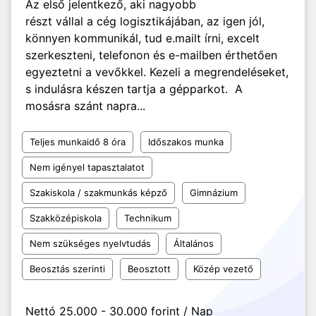
Az első jelentkező, aki nagyobb
részt vállal a cég logisztikájában, az igen jól,
könnyen kommunikál, tud e.mailt írni, excelt
szerkeszteni, telefonon és e-mailben érthetően
egyeztetni a vevőkkel. Kezeli a megrendeléseket,
s indulásra készen tartja a gépparkot. A
mosásra szánt napra...
Teljes munkaidő 8 óra
Időszakos munka
Nem igényel tapasztalatot
Szakiskola / szakmunkás képző
Gimnázium
Szakközépiskola
Technikum
Nem szükséges nyelvtudás
Általános
Beosztás szerinti
Beosztott
Közép vezető
Nettó 25.000 - 30.000 forint / Nap