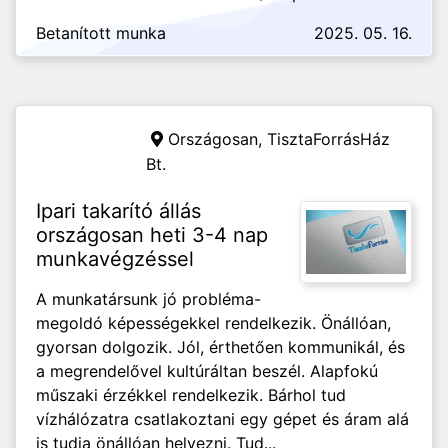
Betanított munka
2025. 05. 16.
Országosan,
TisztaForrásHáz
Bt.
Ipari takarító állás
országosan heti 3-4 nap
munkavégzéssel
A munkatársunk jó probléma-
megoldó képességekkel rendelkezik. Önállóan,
gyorsan dolgozik. Jól, érthetően kommunikál, és
a megrendelővel kultúráltan beszél. Alapfokú
műszaki érzékkel rendelkezik. Bárhol tud
vízhálózatra csatlakoztani egy gépet és áram alá
is tudja önállóan helyezni. Tud...