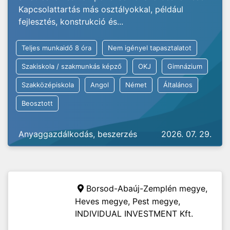
Kapcsolattartás más osztályokkal, például
fejlesztés, konstrukció és...
Teljes munkaidő 8 óra
Nem igényel tapasztalatot
Szakiskola / szakmunkás képző
OKJ
Gimnázium
Szakközépiskola
Angol
Német
Általános
Beosztott
Anyaggazdálkodás, beszerzés
2026. 07. 29.
Borsod-Abaúj-Zemplén megye,
Heves megye, Pest megye,
INDIVIDUAL INVESTMENT Kft.