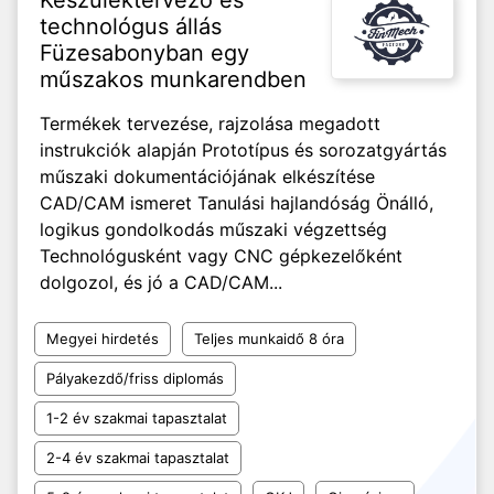
Készüléktervező és
technológus állás
Füzesabonyban egy
műszakos munkarendben
Termékek tervezése, rajzolása megadott
instrukciók alapján Prototípus és sorozatgyártás
műszaki dokumentációjának elkészítése
CAD/CAM ismeret Tanulási hajlandóság Önálló,
logikus gondolkodás műszaki végzettség
Technológusként vagy CNC gépkezelőként
dolgozol, és jó a CAD/CAM...
Megyei hirdetés
Teljes munkaidő 8 óra
Pályakezdő/friss diplomás
1-2 év szakmai tapasztalat
2-4 év szakmai tapasztalat