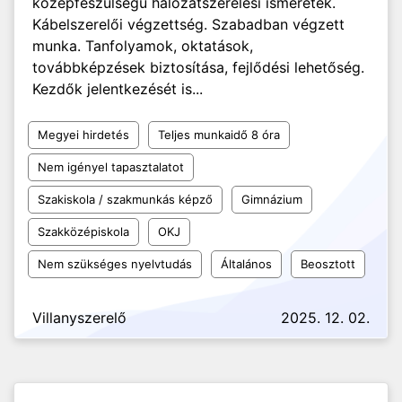
középfeszülségű hálózatszerelési ismeretek.
Kábelszerelői végzettség. Szabadban végzett
munka. Tanfolyamok, oktatások,
továbbképzések biztosítása, fejlődési lehetőség.
Kezdők jelentkezését is...
Megyei hirdetés
Teljes munkaidő 8 óra
Nem igényel tapasztalatot
Szakiskola / szakmunkás képző
Gimnázium
Szakközépiskola
OKJ
Nem szükséges nyelvtudás
Általános
Beosztott
Villanyszerelő
2025. 12. 02.