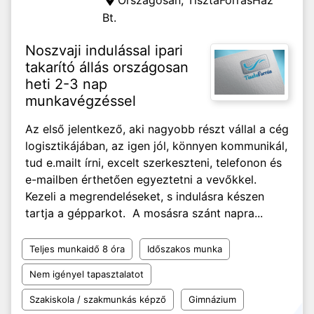
Országosan,
TisztaForrásHáz
Bt.
Noszvaji indulással ipari
takarító állás országosan
heti 2-3 nap
munkavégzéssel
Az első jelentkező, aki nagyobb részt vállal a cég
logisztikájában, az igen jól, könnyen kommunikál,
tud e.mailt írni, excelt szerkeszteni, telefonon és
e-mailben érthetően egyeztetni a vevőkkel.
Kezeli a megrendeléseket, s indulásra készen
tartja a gépparkot. A mosásra szánt napra...
Teljes munkaidő 8 óra
Időszakos munka
Nem igényel tapasztalatot
Szakiskola / szakmunkás képző
Gimnázium