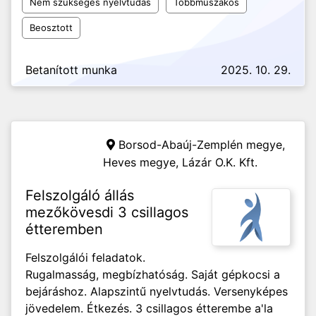
Nem szükséges nyelvtudás
Többműszakos
Beosztott
Betanított munka
2025. 10. 29.
Borsod-Abaúj-Zemplén megye,
Heves megye,
Lázár O.K. Kft.
Felszolgáló állás
mezőkövesdi 3 csillagos
étteremben
Felszolgálói feladatok.
Rugalmasság, megbízhatóság. Saját gépkocsi a
bejáráshoz. Alapszintű nyelvtudás. Versenyképes
jövedelem. Étkezés. 3 csillagos étterembe a'la