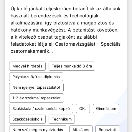
Új kollégánkat teljeskörűen betanítjuk az általunk
használt berendezések és technológiák
alkalmazására, így biztosítva a magabiztos és
hatékony munkavégzést. A betanítást követően,
a kivitelező csapat tagjaként az alábbi
feladatokat látja el: Csatornavizsgálat – Speciális
csatornakamerák...
Megyei hirdetés
Teljes munkaidő 8 óra
Pályakezdő/friss diplomás
Nem igényel tapasztalatot
1-2 év szakmai tapasztalat
Szakiskola / szakmunkás képző
OKJ
Gimnázium
Szakközépiskola
Technikum
Nem szükséges nyelvtudás
Általános
Beosztott