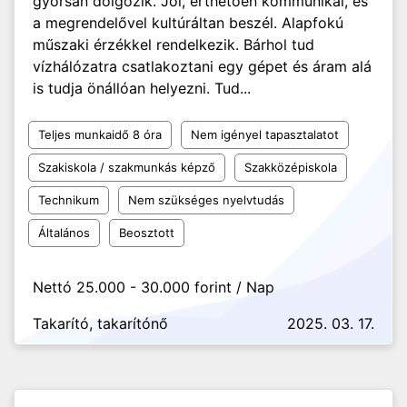
gyorsan dolgozik. Jól, érthetően kommunikál, és
a megrendelővel kultúráltan beszél. Alapfokú
műszaki érzékkel rendelkezik. Bárhol tud
vízhálózatra csatlakoztani egy gépet és áram alá
is tudja önállóan helyezni. Tud...
Teljes munkaidő 8 óra
Nem igényel tapasztalatot
Szakiskola / szakmunkás képző
Szakközépiskola
Technikum
Nem szükséges nyelvtudás
Általános
Beosztott
Nettó 25.000 - 30.000 forint / Nap
Takarító, takarítónő
2025. 03. 17.