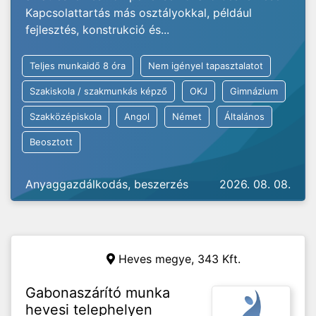
Kapcsolattartás más osztályokkal, például
fejlesztés, konstrukció és...
Teljes munkaidő 8 óra
Nem igényel tapasztalatot
Szakiskola / szakmunkás képző
OKJ
Gimnázium
Szakközépiskola
Angol
Német
Általános
Beosztott
Anyaggazdálkodás, beszerzés
2026. 08. 08.
Heves megye,
343 Kft.
Gabonaszárító munka
hevesi telephelyen