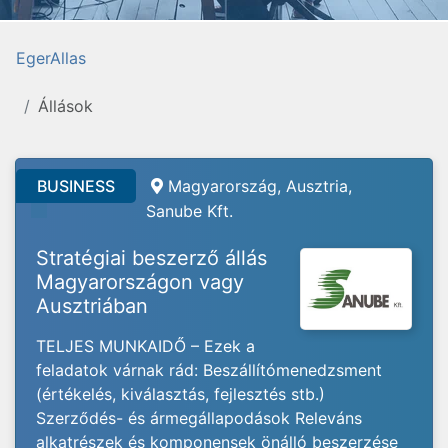
EgerAllas
Állások
BUSINESS
Magyarország, Ausztria,
Sanube Kft.
Stratégiai beszerző állás
Magyarországon vagy
Ausztriában
TELJES MUNKAIDŐ – Ezek a
feladatok várnak rád: Beszállítómenedzsment
(értékelés, kiválasztás, fejlesztés stb.)
Szerződés- és ármegállapodások Releváns
alkatrészek és komponensek önálló beszerzése