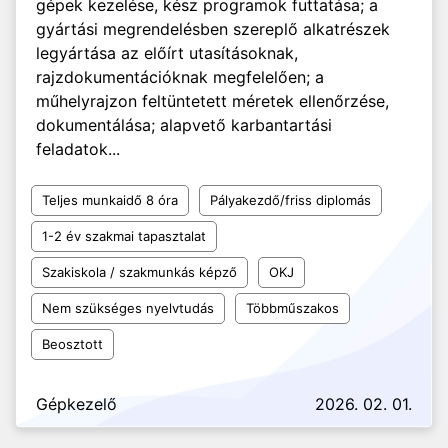
gépek kezelése, kész programok futtatása; a
gyártási megrendelésben szereplő alkatrészek
legyártása az előírt utasításoknak,
rajzdokumentációknak megfelelően; a
műhelyrajzon feltüntetett méretek ellenőrzése,
dokumentálása; alapvető karbantartási
feladatok...
Teljes munkaidő 8 óra
Pályakezdő/friss diplomás
1-2 év szakmai tapasztalat
Szakiskola / szakmunkás képző
OKJ
Nem szükséges nyelvtudás
Többműszakos
Beosztott
Gépkezelő
2026. 02. 01.