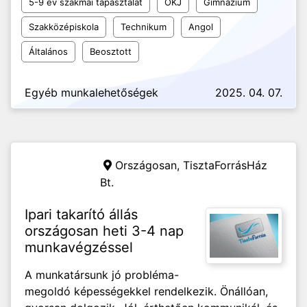
5-9 év szakmai tapasztalat
OKJ
Gimnázium
Szakközépiskola
Technikum
Angol
Általános
Beosztott
Egyéb munkalehetőségek
2025. 04. 07.
Országosan,
TisztaForrásHáz
Bt.
Ipari takarító állás
országosan heti 3-4 nap
munkavégzéssel
A munkatársunk jó probléma-
megoldó képességekkel rendelkezik. Önállóan,