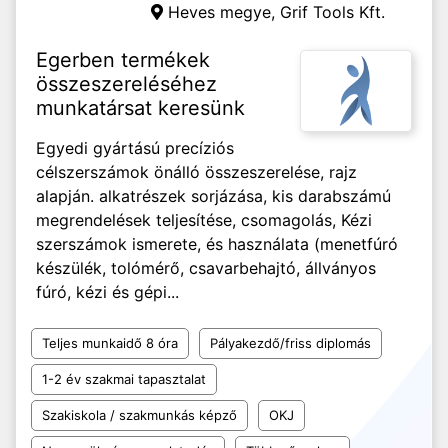
Heves megye,
Grif Tools Kft.
Egerben termékek
összeszereléséhez
munkatársat keresünk
Egyedi gyártású precíziós
célszerszámok önálló összeszerelése, rajz
alapján. alkatrészek sorjázása, kis darabszámú
megrendelések teljesítése, csomagolás, Kézi
szerszámok ismerete, és használata (menetfúró
készülék, tolómérő, csavarbehajtó, állványos
fúró, kézi és gépi...
Teljes munkaidő 8 óra
Pályakezdő/friss diplomás
1-2 év szakmai tapasztalat
Szakiskola / szakmunkás képző
OKJ