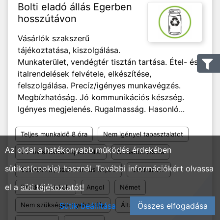
Bolti eladó állás Egerben
hosszútávon
Vásárlók szakszerű
tájékoztatása, kiszolgálása.
Munkaterület, vendégtér tisztán tartása. Étel- és
italrendelések felvétele, elkészítése,
felszolgálása. Precíz/igényes munkavégzés.
Megbízhatóság. Jó kommunikációs készség.
Igényes megjelenés. Rugalmasság. Hasonló...
Teljes munkaidő 8 óra
Nem igényel tapasztalatot
Az oldal a hatékonyabb működés érdekében
1-2 év szakmai tapasztalat
Általános iskola
sütiket(cookie) használ. További információkért olvassa
Szakiskola / szakmunkás képző
Gimnázium
el a
süti tájékoztatót!
Szakközépiskola
Angol
Német
Nem szükséges nyelvtudás
Sütik beállítása
Általános
Összes elfogadása