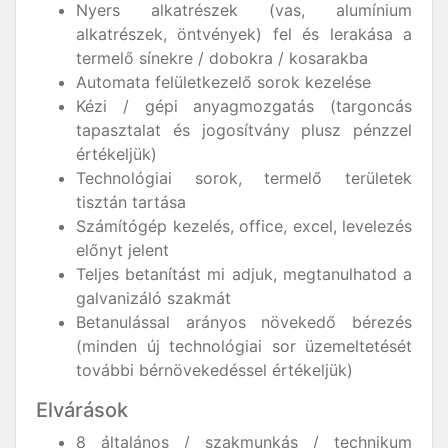
Nyers alkatrészek (vas, alumínium
alkatrészek, öntvények) fel és lerakása a
termelő sínekre / dobokra / kosarakba
Automata felületkezelő sorok kezelése
Kézi / gépi anyagmozgatás (targoncás
tapasztalat és jogosítvány plusz pénzzel
értékeljük)
Technológiai sorok, termelő területek
tisztán tartása
Számítógép kezelés, office, excel, levelezés
előnyt jelent
Teljes betanítást mi adjuk, megtanulhatod a
galvanizáló szakmát
Betanulással arányos növekedő bérezés
(minden új technológiai sor üzemeltetését
további bérnövekedéssel értékeljük)
Elvárások
8 általános / szakmunkás / technikum