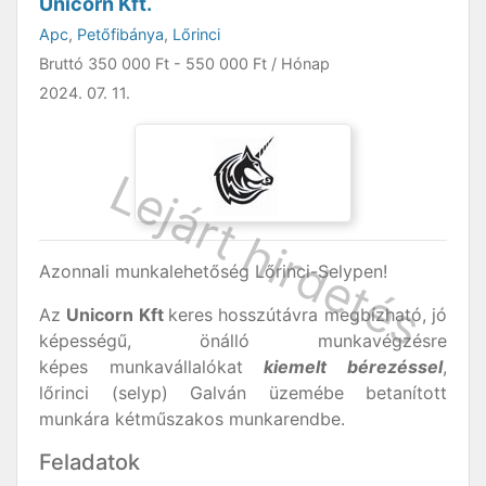
Unicorn Kft.
Apc
,
Petőfibánya
,
Lőrinci
Bruttó
350 000 Ft
-
550 000 Ft
/ Hónap
2024. 07. 11.
Azonnali munkalehetőség Lőrinci-Selypen!
Az
Unicorn Kft
keres hosszútávra megbízható, jó
képességű, önálló munkavégzésre
képes munkavállalókat
kiemelt bérezéssel
,
lőrinci (selyp) Galván üzemébe betanított
munkára kétműszakos munkarendbe.
Feladatok