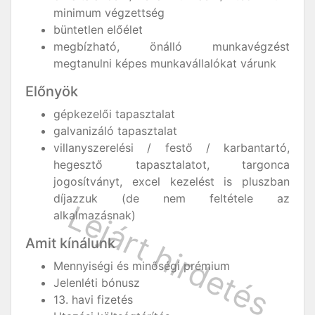
minimum végzettség
büntetlen előélet
megbízható, önálló munkavégzést
megtanulni képes munkavállalókat várunk
Előnyök
gépkezelői tapasztalat
galvanizáló tapasztalat
villanyszerelési / festő / karbantartó,
hegesztő tapasztalatot, targonca
jogosítványt, excel kezelést is pluszban
díjazzuk (de nem feltétele az
alkalmazásnak)
Amit kínálunk
Mennyiségi és minőségi prémium
Jelenléti bónusz
13. havi fizetés