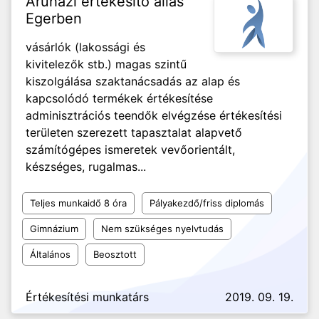
Áruházi értékesítő állás
Egerben
vásárlók (lakossági és
kivitelezők stb.) magas szintű
kiszolgálása szaktanácsadás az alap és
kapcsolódó termékek értékesítése
adminisztrációs teendők elvégzése értékesítési
területen szerezett tapasztalat alapvető
számítógépes ismeretek vevőorientált,
készséges, rugalmas...
Teljes munkaidő 8 óra
Pályakezdő/friss diplomás
Gimnázium
Nem szükséges nyelvtudás
Általános
Beosztott
Értékesítési munkatárs
2019. 09. 19.