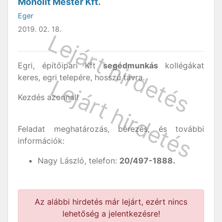
Monolit Mester Kft.
Eger
2019. 02. 18.
Egri, építőipari Kft
segédmunkás
kollégákat
keres, egri telepére, hosszú távra.
Kezdés azonnal!
Feladat meghatározás, bérezés, és további
információk:
Nagy László, telefon:
20/497-1888.
Az alábbi hirdetés már lejárt, ezért nincs
lehetőség a jelentkezésre!