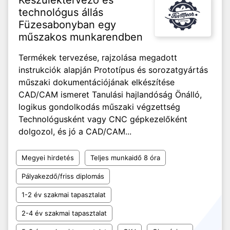
Készüléktervező és
technológus állás
Füzesabonyban egy
műszakos munkarendben
Termékek tervezése, rajzolása megadott
instrukciók alapján Prototípus és sorozatgyártás
műszaki dokumentációjának elkészítése
CAD/CAM ismeret Tanulási hajlandóság Önálló,
logikus gondolkodás műszaki végzettség
Technológusként vagy CNC gépkezelőként
dolgozol, és jó a CAD/CAM...
Megyei hirdetés
Teljes munkaidő 8 óra
Pályakezdő/friss diplomás
1-2 év szakmai tapasztalat
2-4 év szakmai tapasztalat