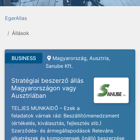
EgerAllas
Állások
BUSINESS
Magyarország, Ausztria,
Sanube Kft.
Stratégiai beszerző állás
Magyarországon vagy
Ausztriában
TELJES MUNKAIDŐ – Ezek a
feladatok várnak rád: Beszállítómenedzsment
(értékelés, kiválasztás, fejlesztés stb.)
Szerződés- és ármegállapodások Releváns
alkatrészek és komponensek önálló beszerzése