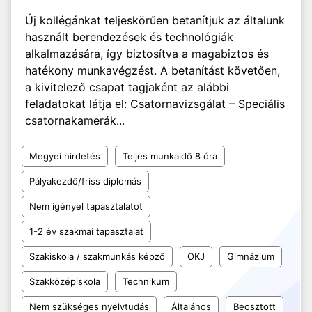
Új kollégánkat teljeskörűen betanítjuk az általunk
használt berendezések és technológiák
alkalmazására, így biztosítva a magabiztos és
hatékony munkavégzést. A betanítást követően,
a kivitelező csapat tagjaként az alábbi
feladatokat látja el: Csatornavizsgálat – Speciális
csatornakamerák...
Megyei hirdetés
Teljes munkaidő 8 óra
Pályakezdő/friss diplomás
Nem igényel tapasztalatot
1-2 év szakmai tapasztalat
Szakiskola / szakmunkás képző
OKJ
Gimnázium
Szakközépiskola
Technikum
Nem szükséges nyelvtudás
Általános
Beosztott