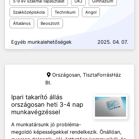
5-9 év szakmai tapasztalat
OKJ
Gimnázium
Szakközépiskola
Technikum
Angol
Általános
Beosztott
Egyéb munkalehetőségek
2025. 04. 07.
Országosan,
TisztaForrásHáz
Bt.
Ipari takarító állás
országosan heti 3-4 nap
munkavégzéssel
A munkatársunk jó probléma-
megoldó képességekkel rendelkezik. Önállóan,