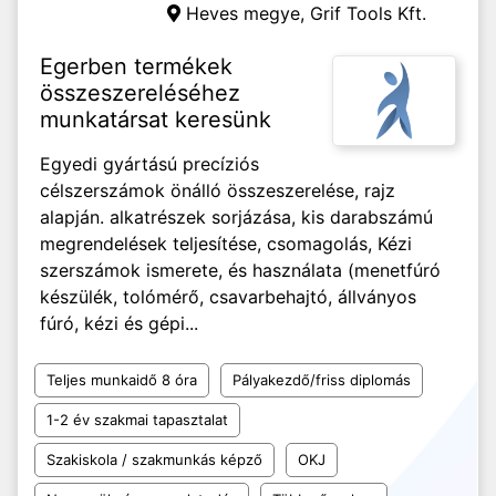
Heves megye,
Grif Tools Kft.
Egerben termékek
összeszereléséhez
munkatársat keresünk
Egyedi gyártású precíziós
célszerszámok önálló összeszerelése, rajz
alapján. alkatrészek sorjázása, kis darabszámú
megrendelések teljesítése, csomagolás, Kézi
szerszámok ismerete, és használata (menetfúró
készülék, tolómérő, csavarbehajtó, állványos
fúró, kézi és gépi...
Teljes munkaidő 8 óra
Pályakezdő/friss diplomás
1-2 év szakmai tapasztalat
Szakiskola / szakmunkás képző
OKJ