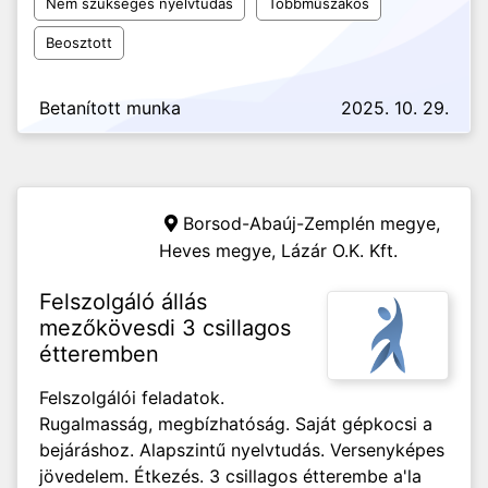
Nem szükséges nyelvtudás
Többműszakos
Beosztott
Betanított munka
2025. 10. 29.
Borsod-Abaúj-Zemplén megye,
Heves megye,
Lázár O.K. Kft.
Felszolgáló állás
mezőkövesdi 3 csillagos
étteremben
Felszolgálói feladatok.
Rugalmasság, megbízhatóság. Saját gépkocsi a
bejáráshoz. Alapszintű nyelvtudás. Versenyképes
jövedelem. Étkezés. 3 csillagos étterembe a'la