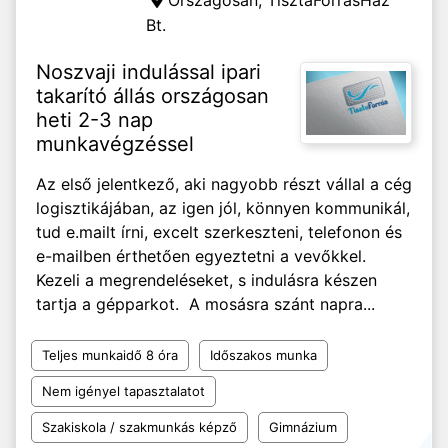
Országosan,
TisztaForrásHáz
Bt.
Noszvaji indulással ipari
takarító állás országosan
heti 2-3 nap
munkavégzéssel
Az első jelentkező, aki nagyobb részt vállal a cég
logisztikájában, az igen jól, könnyen kommunikál,
tud e.mailt írni, excelt szerkeszteni, telefonon és
e-mailben érthetően egyeztetni a vevőkkel.
Kezeli a megrendeléseket, s indulásra készen
tartja a gépparkot. A mosásra szánt napra...
Teljes munkaidő 8 óra
Időszakos munka
Nem igényel tapasztalatot
Szakiskola / szakmunkás képző
Gimnázium