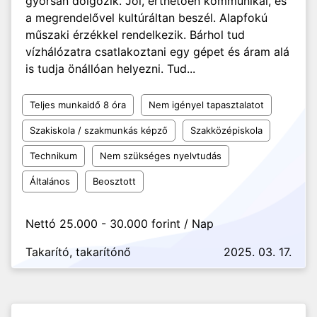
gyorsan dolgozik. Jól, érthetően kommunikál, és
a megrendelővel kultúráltan beszél. Alapfokú
műszaki érzékkel rendelkezik. Bárhol tud
vízhálózatra csatlakoztani egy gépet és áram alá
is tudja önállóan helyezni. Tud...
Teljes munkaidő 8 óra
Nem igényel tapasztalatot
Szakiskola / szakmunkás képző
Szakközépiskola
Technikum
Nem szükséges nyelvtudás
Általános
Beosztott
Nettó 25.000 - 30.000 forint / Nap
Takarító, takarítónő
2025. 03. 17.