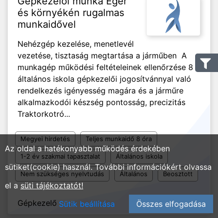
Gépkezelői munka Eger
és környékén rugalmas
munkaidővel
Nehézgép kezelése, menetlevél
vezetése, tisztaság megtartása a járműben A
munkagép működési feltételeinek ellenőrzése 8
általános iskola gépkezelői jogosítvánnyal való
rendelkezés igényesség magára és a járműre
alkalmazkodói készség pontosság, precizitás
Traktorkotró...
Megyei hirdetés
Teljes munkaidő 8 óra
Az oldal a hatékonyabb működés érdekében
1-2 év szakmai tapasztalat
Általános iskola
sütiket(cookie) használ. További információkért olvassa
Nem szükséges nyelvtudás
Általános
Beosztott
el a
süti tájékoztatót!
Gépkezelő
2024. 08. 26.
Sütik beállítása
Összes elfogadása