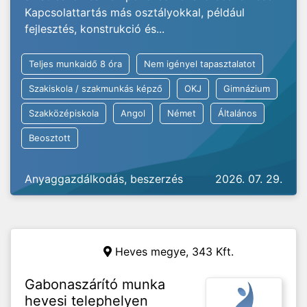
Kapcsolattartás más osztályokkal, például
fejlesztés, konstrukció és...
Teljes munkaidő 8 óra
Nem igényel tapasztalatot
Szakiskola / szakmunkás képző
OKJ
Gimnázium
Szakközépiskola
Angol
Német
Általános
Beosztott
Anyaggazdálkodás, beszerzés
2026. 07. 29.
Heves megye,
343 Kft.
Gabonaszárító munka
hevesi telephelyen