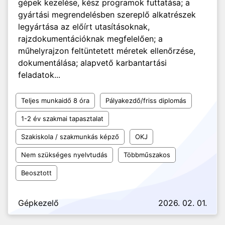
gépek kezelése, kész programok futtatása; a
gyártási megrendelésben szereplő alkatrészek
legyártása az előírt utasításoknak,
rajzdokumentációknak megfelelően; a
műhelyrajzon feltüntetett méretek ellenőrzése,
dokumentálása; alapvető karbantartási
feladatok...
Teljes munkaidő 8 óra
Pályakezdő/friss diplomás
1-2 év szakmai tapasztalat
Szakiskola / szakmunkás képző
OKJ
Nem szükséges nyelvtudás
Többműszakos
Beosztott
Gépkezelő
2026. 02. 01.