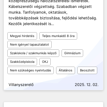
középfeszülségű hálózatszerelési ismeretek.
Kábelszerelői végzettség. Szabadban végzett
munka. Tanfolyamok, oktatások,
továbbképzések biztosítása, fejlődési lehetőség.
Kezdők jelentkezését is...
Megyei hirdetés
Teljes munkaidő 8 óra
Nem igényel tapasztalatot
Szakiskola / szakmunkás képző
Gimnázium
Szakközépiskola
OKJ
Nem szükséges nyelvtudás
Általános
Beosztott
Villanyszerelő
2025. 12. 02.