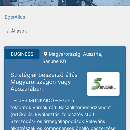
EgerAllas
Állások
BUSINESS
Magyarország, Ausztria,
Sanube Kft.
Stratégiai beszerző állás
Magyarországon vagy
Ausztriában
TELJES MUNKAIDŐ – Ezek a
feladatok várnak rád: Beszállítómenedzsment
(értékelés, kiválasztás, fejlesztés stb.)
Szerződés- és ármegállapodások Releváns
alkatrészek és komponensek önálló beszerzése