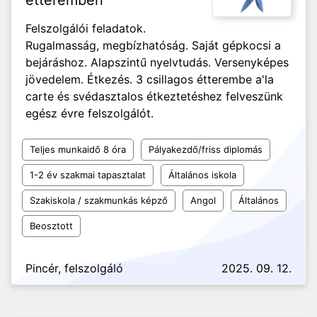
étteremben
Felszolgálói feladatok.
Rugalmasság, megbízhatóság. Saját gépkocsi a
bejáráshoz. Alapszintű nyelvtudás. Versenyképes
jövedelem. Étkezés. 3 csillagos étterembe a'la
carte és svédasztalos étkeztetéshez felveszünk
egész évre felszolgálót.
Teljes munkaidő 8 óra
Pályakezdő/friss diplomás
1-2 év szakmai tapasztalat
Általános iskola
Szakiskola / szakmunkás képző
Angol
Általános
Beosztott
Pincér, felszolgáló
2025. 09. 12.