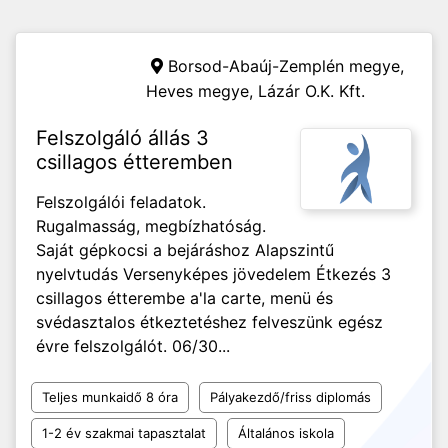
Borsod-Abaúj-Zemplén megye,
Heves megye,
Lázár O.K. Kft.
Felszolgáló állás 3
csillagos étteremben
Felszolgálói feladatok.
Rugalmasság, megbízhatóság.
Saját gépkocsi a bejáráshoz Alapszintű
nyelvtudás Versenyképes jövedelem Étkezés 3
csillagos étterembe a'la carte, menü és
svédasztalos étkeztetéshez felveszünk egész
évre felszolgálót. 06/30...
Teljes munkaidő 8 óra
Pályakezdő/friss diplomás
1-2 év szakmai tapasztalat
Általános iskola