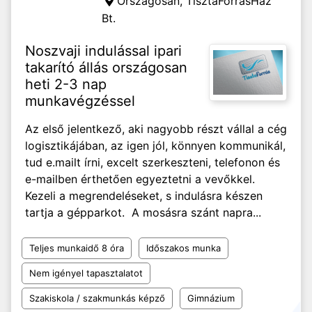
Országosan,
TisztaForrásHáz
Bt.
Noszvaji indulással ipari
takarító állás országosan
heti 2-3 nap
munkavégzéssel
Az első jelentkező, aki nagyobb részt vállal a cég
logisztikájában, az igen jól, könnyen kommunikál,
tud e.mailt írni, excelt szerkeszteni, telefonon és
e-mailben érthetően egyeztetni a vevőkkel.
Kezeli a megrendeléseket, s indulásra készen
tartja a gépparkot. A mosásra szánt napra...
Teljes munkaidő 8 óra
Időszakos munka
Nem igényel tapasztalatot
Szakiskola / szakmunkás képző
Gimnázium