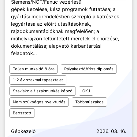
Siemens/NCT/Fanuc vezérlésű
gépek kezelése, kész programok futtatása; a
gyártási megrendelésben szereplő alkatrészek
legyártása az előírt utasításoknak,
rajzdokumentációknak megfelelően; a
műhelyrajzon feltüntetett méretek ellenőrzése,
dokumentálása; alapvető karbantartási
feladatok...
Teljes munkaidő 8 óra
Pályakezdő/friss diplomás
1-2 év szakmai tapasztalat
Szakiskola / szakmunkás képző
OKJ
Nem szükséges nyelvtudás
Többműszakos
Beosztott
Gépkezelő
2026. 03. 16.