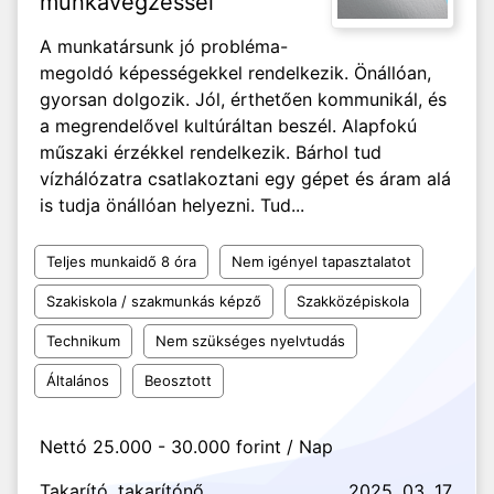
munkavégzéssel
A munkatársunk jó probléma-
megoldó képességekkel rendelkezik. Önállóan,
gyorsan dolgozik. Jól, érthetően kommunikál, és
a megrendelővel kultúráltan beszél. Alapfokú
műszaki érzékkel rendelkezik. Bárhol tud
vízhálózatra csatlakoztani egy gépet és áram alá
is tudja önállóan helyezni. Tud...
Teljes munkaidő 8 óra
Nem igényel tapasztalatot
Szakiskola / szakmunkás képző
Szakközépiskola
Technikum
Nem szükséges nyelvtudás
Általános
Beosztott
Nettó 25.000 - 30.000 forint / Nap
Takarító, takarítónő
2025. 03. 17.