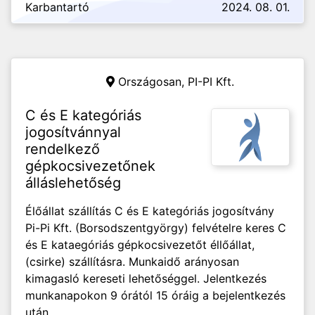
Karbantartó
2024. 08. 01.
Országosan,
PI-PI Kft.
C és E kategóriás
jogosítvánnyal
rendelkező
gépkocsivezetőnek
álláslehetőség
Élőállat szállítás C és E kategóriás jogosítvány
Pi-Pi Kft. (Borsodszentgyörgy) felvételre keres C
és E kataegóriás gépkocsivezetőt éllőállat,
(csirke) szállításra. Munkaidő arányosan
kimagasló kereseti lehetőséggel. Jelentkezés
munkanapokon 9 órától 15 óráig a bejelentkezés
után...