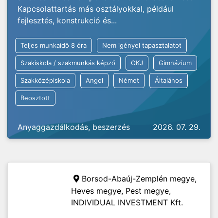
Kapcsolattartás más osztályokkal, például
fejlesztés, konstrukció és...
Teljes munkaidő 8 óra
Nem igényel tapasztalatot
Szakiskola / szakmunkás képző
OKJ
Gimnázium
Szakközépiskola
Angol
Német
Általános
Beosztott
Anyaggazdálkodás, beszerzés
2026. 07. 29.
Borsod-Abaúj-Zemplén megye,
Heves megye, Pest megye,
INDIVIDUAL INVESTMENT Kft.