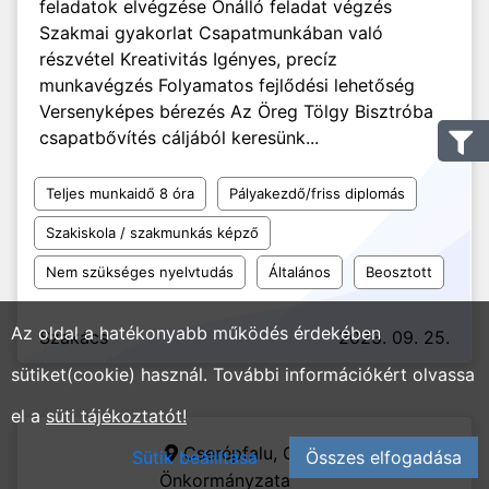
feladatok elvégzése Önálló feladat végzés
Szakmai gyakorlat Csapatmunkában való
részvétel Kreativitás Igényes, precíz
munkavégzés Folyamatos fejlődési lehetőség
Versenyképes bérezés Az Öreg Tölgy Bisztróba
csapatbővítés cáljából keresünk...
Teljes munkaidő 8 óra
Pályakezdő/friss diplomás
Szakiskola / szakmunkás képző
Nem szükséges nyelvtudás
Általános
Beosztott
Az oldal a hatékonyabb működés érdekében
Szakács
2023. 09. 25.
sütiket(cookie) használ. További információkért olvassa
el a
süti tájékoztatót!
Cserépfalu,
Cserépfalu Község
Sütik beállítása
Összes elfogadása
Önkormányzata