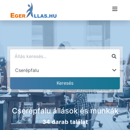
Cserépfalu állások és munkák
34 darab találat