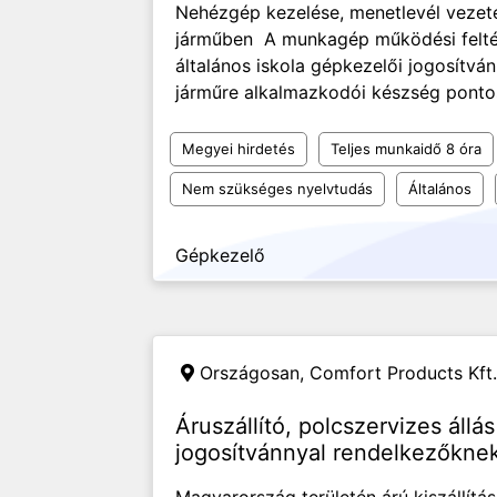
Nehézgép kezelése, menetlevél vezeté
járműben A munkagép működési feltét
általános iskola gépkezelői jogosítvá
járműre alkalmazkodói készség pontoss
Megyei hirdetés
Teljes munkaidő 8 óra
Nem szükséges nyelvtudás
Általános
Gépkezelő
Országosan,
Comfort Products Kft.
Áruszállító, polcszervizes állá
jogosítvánnyal rendelkezőkne