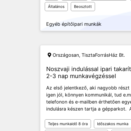
Általános
Beosztott
Egyéb építőipari munkák
Országosan,
TisztaForrásHáz Bt.
Noszvaji indulással ipari takarí
2-3 nap munkavégzéssel
Az első jelentkező, aki nagyobb részt 
igen jól, könnyen kommunikál, tud e.mai
telefonon és e-mailben érthetően egye
indulásra készen tartja a gépparkot. 
Teljes munkaidő 8 óra
Időszakos munka