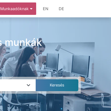
Munkaadóknak
EN
DE
és munkák