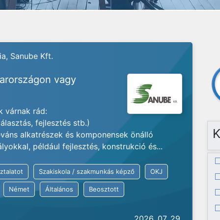
ia,
Sanube Kft.
yarországon vagy
 várnak rád:
lasztás, fejlesztés stb.)
K
váns alkatrészek és komponensek önálló
okkal, például fejlesztés, konstrukció és...
ztalatot
Szakiskola / szakmunkás képző
OKJ
Német
Általános
Beosztott
2026. 07. 29.