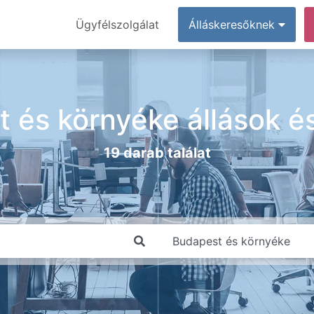
Ügyfélszolgálat
Álláskeresőknek
 és környéke állások 
19 darab találat