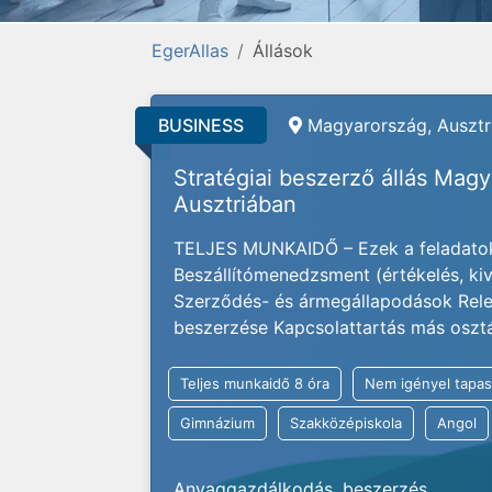
EgerAllas
Állások
BUSINESS
Magyarország, Ausztr
Stratégiai beszerző állás Mag
Ausztriában
TELJES MUNKAIDŐ – Ezek a feladatok
Beszállítómenedzsment (értékelés, kivá
Szerződés- és ármegállapodások Rele
beszerzése Kapcsolattartás más osztály
Teljes munkaidő 8 óra
Nem igényel tapas
Gimnázium
Szakközépiskola
Angol
Anyaggazdálkodás, beszerzés