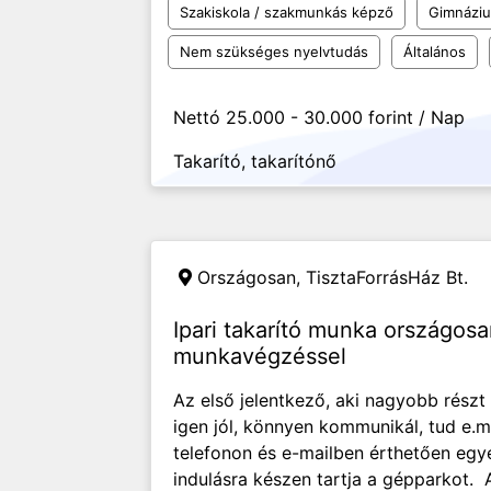
Szakiskola / szakmunkás képző
Gimnázi
Nem szükséges nyelvtudás
Általános
Nettó 25.000 - 30.000 forint / Nap
Takarító, takarítónő
Országosan,
TisztaForrásHáz Bt.
Ipari takarító munka országosa
munkavégzéssel
Az első jelentkező, aki nagyobb részt 
igen jól, könnyen kommunikál, tud e.mai
telefonon és e-mailben érthetően egye
indulásra készen tartja a gépparkot. 