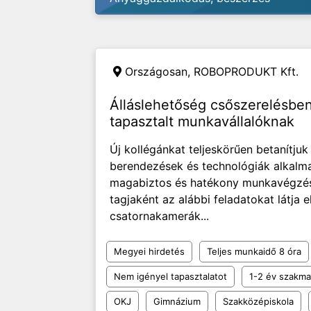
Országosan,
ROBOPRODUKT Kft.
Álláslehetőség csőszerelésbe
tapasztalt munkavállalóknak
Új kollégánkat teljeskörűen betanítjuk
berendezések és technológiák alkalmaz
magabiztos és hatékony munkavégzést.
tagjaként az alábbi feladatokat látja e
csatornakamerák...
Megyei hirdetés
Teljes munkaidő 8 óra
Nem igényel tapasztalatot
1-2 év szakmai
OKJ
Gimnázium
Szakközépiskola