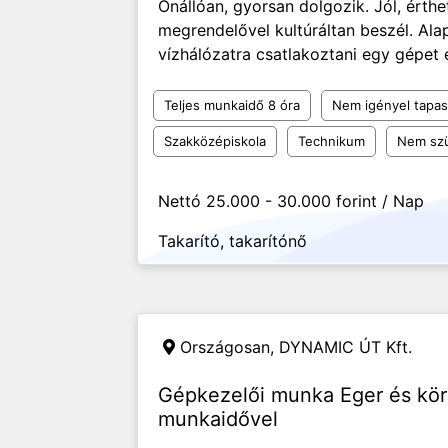
Önállóan, gyorsan dolgozik. Jól, érth
megrendelővel kultúráltan beszél. Ala
vízhálózatra csatlakoztani egy gépet é
Teljes munkaidő 8 óra
Nem igényel tapas
Szakközépiskola
Technikum
Nem szü
Nettó 25.000 - 30.000 forint / Nap
Takarító, takarítónő
Országosan,
DYNAMIC ÚT Kft.
Gépkezelői munka Eger és kö
munkaidővel