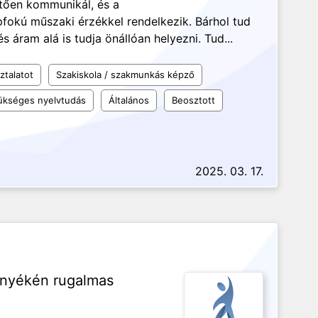
etően kommunikál, és a
pfokú műszaki érzékkel rendelkezik. Bárhol tud
s áram alá is tudja önállóan helyezni. Tud...
ztalatot
Szakiskola / szakmunkás képző
kséges nyelvtudás
Általános
Beosztott
2025. 03. 17.
rnyékén rugalmas