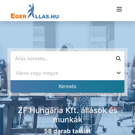
ZF Hungária Kft. állások és
munkák
58 darab találat