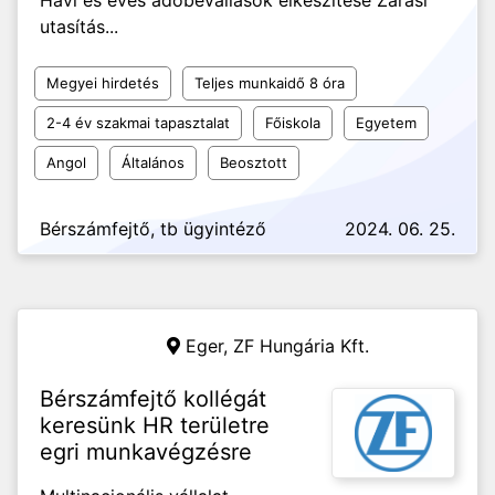
Havi és éves adóbevallások elkészítése Zárási
utasítás...
Megyei hirdetés
Teljes munkaidő 8 óra
2-4 év szakmai tapasztalat
Főiskola
Egyetem
Angol
Általános
Beosztott
Bérszámfejtő, tb ügyintéző
2024. 06. 25.
Eger,
ZF Hungária Kft.
Bérszámfejtő kollégát
keresünk HR területre
egri munkavégzésre