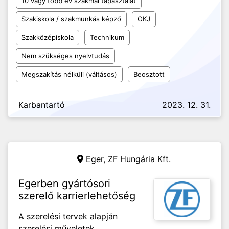
10 vagy több év szakmai tapasztalat
Szakiskola / szakmunkás képző
OKJ
Szakközépiskola
Technikum
Nem szükséges nyelvtudás
Megszakítás nélküli (váltásos)
Beosztott
Karbantartó
2023. 12. 31.
Eger,
ZF Hungária Kft.
Egerben gyártósori
szerelő karrierlehetőség
A szerelési tervek alapján
szerelési műveletek