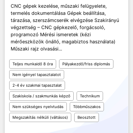
CNC gépek kezelése, műszaki felügyelete,
termelés dokumentálása Gépek beállítása,
tárazása, szerszámcserék elvégzése Szakirányú
végzettség – CNC gépkezelő, forgácsoló,
programozó Mérési ismeretek (kézi
mérőeszközök önálló, magabiztos használata)
Műszaki rajz olvasási...
Teljes munkaidő 8 óra
Pályakezdő/friss diplomás
Nem igényel tapasztalatot
2-4 év szakmai tapasztalat
Szakiskola / szakmunkás képző
Technikum
Nem szükséges nyelvtudás
Többműszakos
Megszakítás nélküli (váltásos)
Beosztott