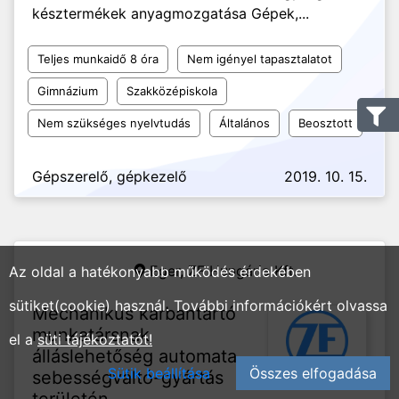
késztermékek anyagmozgatása Gépek,...
Teljes munkaidő 8 óra
Nem igényel tapasztalatot
Gimnázium
Szakközépiskola
Nem szükséges nyelvtudás
Általános
Beosztott
Gépszerelő, gépkezelő
2019. 10. 15.
Eger,
ZF Hungária Kft.
Az oldal a hatékonyabb működés érdekében
sütiket(cookie) használ. További információkért olvassa
Mechanikus karbantartó
munkatársnak
el a
süti tájékoztatót!
álláslehetőség automata
Sütik beállítása
Összes elfogadása
sebességváltó-gyártás