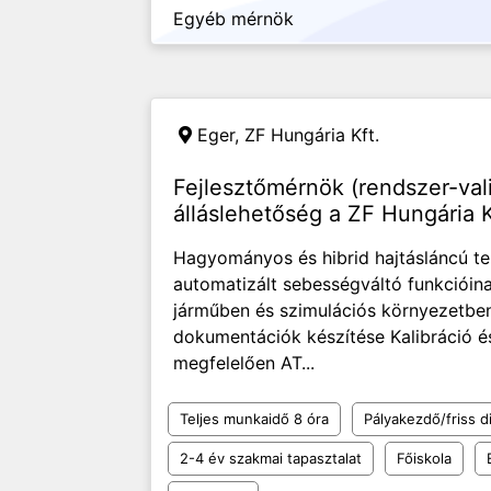
Egyéb mérnök
Eger,
ZF Hungária Kft.
Fejlesztőmérnök (rendszer-va
álláslehetőség a ZF Hungária K
Hagyományos és hibrid hajtásláncú t
automatizált sebességváltó funkcióina
járműben és szimulációs környezetben 
dokumentációk készítése Kalibráció é
megfelelően AT...
Teljes munkaidő 8 óra
Pályakezdő/friss d
2-4 év szakmai tapasztalat
Főiskola