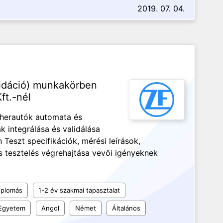
2019. 07. 04.
lidáció) munkakörben
ft.-nél
eherautók automata és
k integrálása és validálása
Teszt specifikációk, mérési leírások,
s tesztelés végrehajtása vevői igényeknek
iplomás
1-2 év szakmai tapasztalat
Egyetem
Angol
Német
Általános