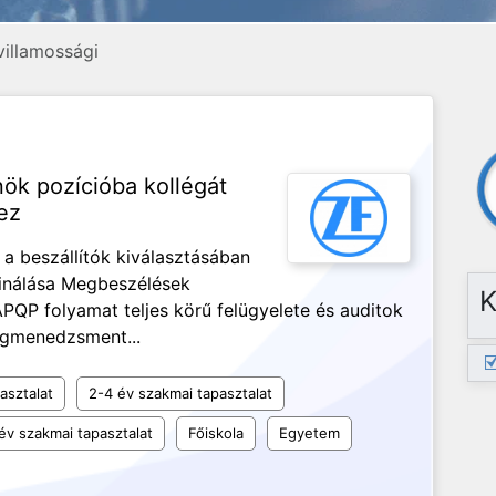
villamossági
nök pozícióba kollégát
ez
a beszállítók kiválasztásában
rdinálása Megbeszélések
K
APQP folyamat teljes körű felügyelete és auditok
ségmenedzsment...
asztalat
2-4 év szakmai tapasztalat
év szakmai tapasztalat
Főiskola
Egyetem