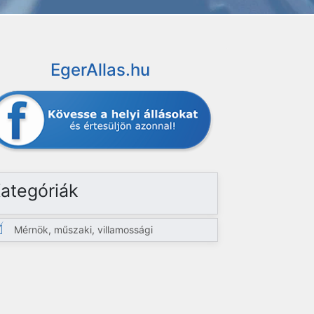
EgerAllas.hu
ategóriák
Mérnök, műszaki, villamossági