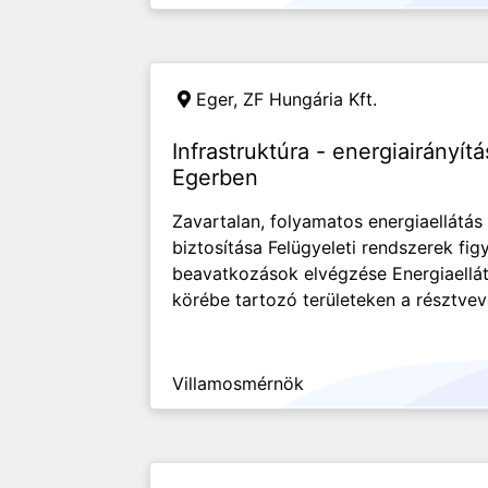
Eger,
ZF Hungária Kft.
Infrastruktúra - energiairányí
Egerben
Zavartalan, folyamatos energiaellátás 
biztosítása Felügyeleti rendszerek fi
beavatkozások elvégzése Energiaellátó
körébe tartozó területeken a résztvevő
Villamosmérnök