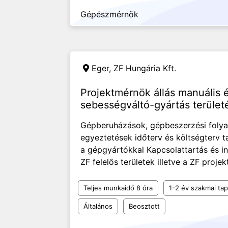
Gépészmérnök
Eger,
ZF Hungária Kft.
Projektmérnök állás manuális é
sebességváltó-gyártás terület
Gépberuházások, gépbeszerzési foly
egyeztetések időterv és költségterv t
a gépgyártókkal Kapcsolattartás és i
ZF felelős területek illetve a ZF projek
Teljes munkaidő 8 óra
1-2 év szakmai tap
Általános
Beosztott