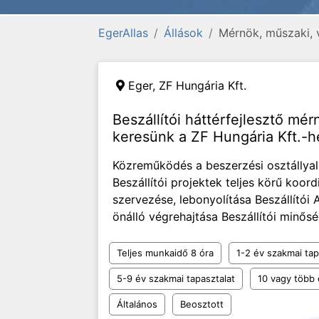
EgerAllas
Állások
Mérnök, műszaki, 
Eger,
ZF Hungária Kft.
Beszállítói háttérfejlesztő mér
keresünk a ZF Hungária Kft.-h
Közreműködés a beszerzési osztállyal 
Beszállítói projektek teljes körű koo
szervezése, lebonyolítása Beszállítói 
önálló végrehajtása Beszállítói minő
Teljes munkaidő 8 óra
1-2 év szakmai tap
5-9 év szakmai tapasztalat
10 vagy több 
Általános
Beosztott