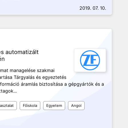
2019. 07. 10.
s automatizált
én
amat managelése szakmai
artása Tárgyalás és egyeztetés
nformáció áramlás biztosítása a gépgyártók és a
ttagok...
asztalat
Főiskola
Egyetem
Angol