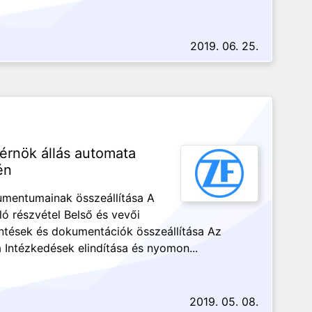
2019. 06. 25.
mérnök állás automata
én
umentumainak összeállítása A
ló részvétel Belső és vevői
ntések és dokumentációk összeállítása Az
Intézkedések elindítása és nyomon...
2019. 05. 08.