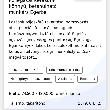
kollégákat keresünk
könnyű, betanulható
munkára Egerbe
Lakások teljeskörű takarítása. porszívózás
ablakpucolás felmosás mosogatás
fürdőszoba/wc tisztán tartása törölgetés
ágyazás igényesség és pontosság Egri vagy
Eger környéki lakos Leszázalékolt munkatársakat
keres alapítványunk egri munkahelyre. Csak
megváltozott...
Részmunkaidő 6 óra
Részmunkaidő 4 óra
Nem igényel tapasztalatot
Általános
Beosztott
Bruttó 74.500 - 130.000 forint / hónap
Takarító, takarítónő
2019. 04. 12.