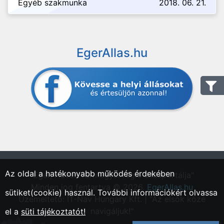
Egyéb szakmunka
2018. 06. 21.
EgerAllas.hu
Az oldal a hatékonyabb működés érdekében
"Eger, Heves vármegyei régió állásportálja"
Minden jog fentartva © 2026.
EgerAllas.hu
sütiket(cookie) használ. További információkért olvassa
Üzemeltető: IT-Nav Hungary Kft. | "Az elsők közé
navigáljuk!"
el a
süti tájékoztatót!