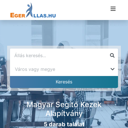
Magyar Segítő Kezek
Alapítvány
5 darab találat