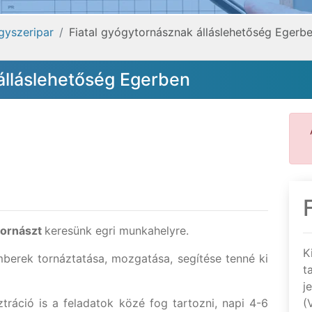
gyszeripar
Fiatal gyógytornásznak álláslehetőség Egerb
álláslehetőség Egerben
tornászt
keresünk egri munkahelyre.
K
berek tornáztatása, mozgatása, segítése tenné ki
t
j
ztráció is a feladatok közé fog tartozni, napi 4-6
(