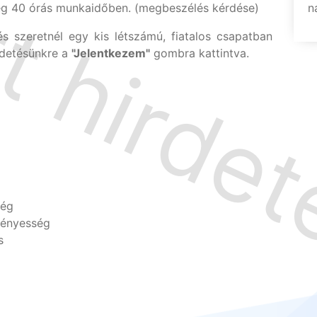
leg 40 órás munkaidőben. (megbeszélés kérdése)
n
szeretnél egy kis létszámú, fiatalos csapatban
rdetésünkre a
"Jelentkezem"
gombra kattintva.
ség
gényesség
s