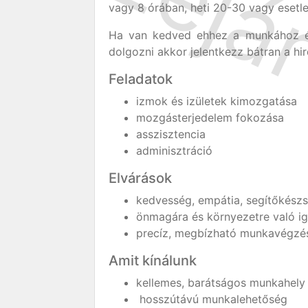
vagy 8 órában, heti 20-30 vagy eset
Ha van kedved ehhez a munkához és 
dolgozni akkor jelentkezz bátran a hi
Feladatok
izmok és izületek kimozgatása
mozgásterjedelem fokozása
asszisztencia
adminisztráció
Elvárások
kedvesség, empátia, segítőkész
önmagára és környezetre való i
precíz, megbízható munkavégzé
Amit kínálunk
kellemes, barátságos munkahely
hosszútávú munkalehetőség