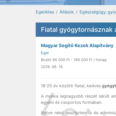
EgerAllas
Állások
Egészségügy, gyó
Fiatal gyógytornásznak 
Magyar Segítő Kezek Alapítvány
Eger
Bruttó
90 000 Ft
-
190 000 Ft
/ hónap
2018. 08. 16.
18-25 év közötti fiatal, kedves
gyógy
A munka legnagyobb részét sérült em
egyéni és csoportos formában.
Illetve némi asszisztencia és adminis