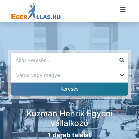
Kuzman Henrik Egyéni
vállalkozó
1 darab találat