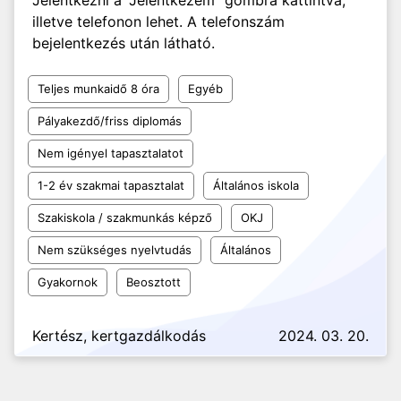
Jelentkezni a "Jelentkezem" gombra kattintva,
illetve telefonon lehet. A telefonszám
bejelentkezés után látható.
Teljes munkaidő 8 óra
Egyéb
Pályakezdő/friss diplomás
Nem igényel tapasztalatot
1-2 év szakmai tapasztalat
Általános iskola
Szakiskola / szakmunkás képző
OKJ
Nem szükséges nyelvtudás
Általános
Gyakornok
Beosztott
Kertész, kertgazdálkodás
2024. 03. 20.