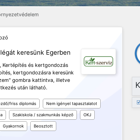
örnyezetvédelem
kozó
llégát keresünk Egerben
, Kertépítés és kertgondozás
pítés, kertgondozásra keresünk
zem" gombra kattintva, illetve
K
tkezés után látható.
ezdő/friss diplomás
Nem igényel tapasztalatot
la
Szakiskola / szakmunkás képző
OKJ
Gyakornok
Beosztott