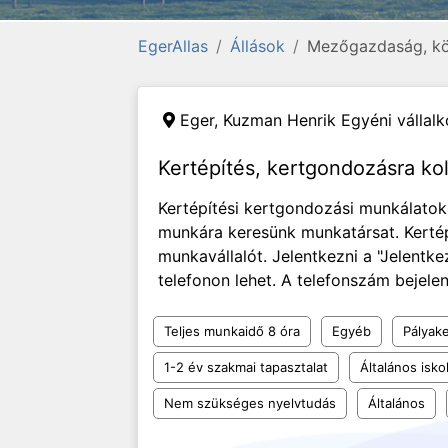
EgerAllas
Állások
Mezőgazdaság, k
Eger,
Kuzman Henrik Egyéni vállal
Kertépítés, kertgondozásra ko
Kertépítési kertgondozási munkálatok
munkára keresünk munkatársat. Kerté
munkavállalót. Jelentkezni a "Jelentke
telefonon lehet. A telefonszám bejelen
Teljes munkaidő 8 óra
Egyéb
Pályak
1-2 év szakmai tapasztalat
Általános isko
Nem szükséges nyelvtudás
Általános