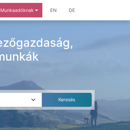
Munkaadóknak
EN
DE
mezőgazdaság,
 munkák