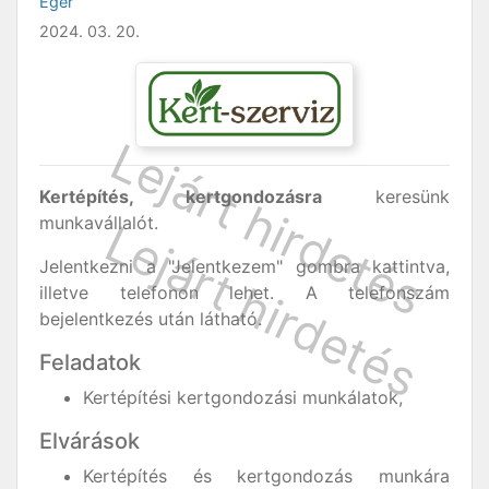
Eger
2024. 03. 20.
Kertépítés, kertgondozásra
keresünk
munkavállalót.
Jelentkezni a "Jelentkezem" gombra kattintva,
illetve telefonon lehet. A telefonszám
bejelentkezés után látható.
Feladatok
Kertépítési kertgondozási munkálatok,
Elvárások
Kertépítés és kertgondozás munkára