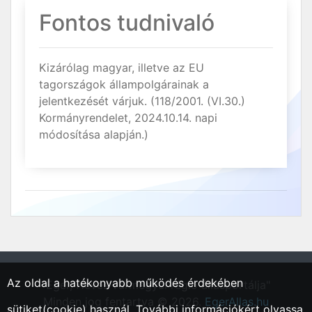
Fontos tudnivaló
Kizárólag magyar, illetve az EU
tagországok állampolgárainak a
jelentkezését várjuk. (118/2001. (VI.30.)
Kormányrendelet, 2024.10.14. napi
módosítása alapján.)
Az oldal a hatékonyabb működés érdekében
"Eger, Heves vármegyei régió állásportálja"
Minden jog fentartva © 2026.
EgerAllas.hu
sütiket(cookie) használ. További információkért olvassa