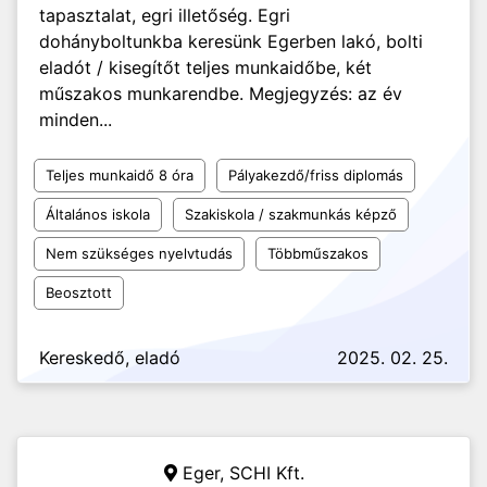
tapasztalat, egri illetőség. Egri
dohányboltunkba keresünk Egerben lakó, bolti
eladót / kisegítőt teljes munkaidőbe, két
műszakos munkarendbe. Megjegyzés: az év
minden...
Teljes munkaidő 8 óra
Pályakezdő/friss diplomás
Általános iskola
Szakiskola / szakmunkás képző
Nem szükséges nyelvtudás
Többműszakos
Beosztott
Kereskedő, eladó
2025. 02. 25.
Eger,
SCHI Kft.