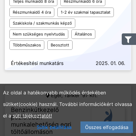
Teljes munkaidő 8 óra
Részmunkaidő 6 óra
Részmunkaidő 4 óra
1-2 év szakmai tapasztalat
Szakiskola / szakmunkás képző
Nem szükséges nyelvtudás
Általános
Többműszakos
Beosztott
Értékesítési munkatárs
2025. 01. 06.
Az oldal a hatékonyabb működés érdekében
Eger,
Tanker '97 Kft.
sütiket(cookie) használ. További információkért olvassa
Benzinkútkezelő
el a
süti tájékoztatót!
pozícióban
munkalehetőség egri
Sütik beállítása
Összes elfogadása
töltőállomáson