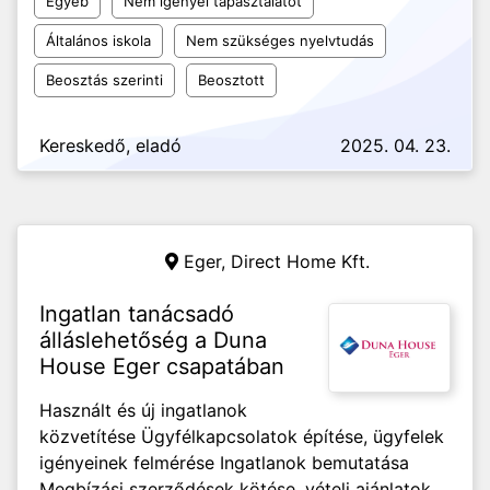
Egyéb
Nem igényel tapasztalatot
Általános iskola
Nem szükséges nyelvtudás
Beosztás szerinti
Beosztott
Kereskedő, eladó
2025. 04. 23.
Eger,
Direct Home Kft.
Ingatlan tanácsadó
álláslehetőség a Duna
House Eger csapatában
Használt és új ingatlanok
közvetítése Ügyfélkapcsolatok építése, ügyfelek
igényeinek felmérése Ingatlanok bemutatása
Megbízási szerződések kötése, vételi ajánlatok