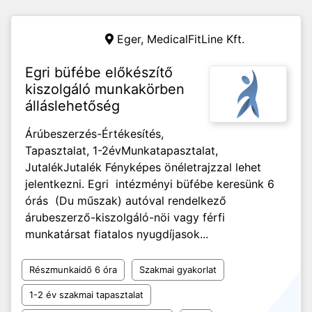
Eger,
MedicalFitLine Kft.
Egri büfébe előkészítő
kiszolgáló munkakörben
álláslehetőség
Árúbeszerzés-Értékesítés,
Tapasztalat, 1-2évMunkatapasztalat,
JutalékJutalék Fényképes önéletrajzzal lehet
jelentkezni. Egri intézményi büfébe keresünk 6
órás (Du műszak) autóval rendelkező
árubeszerző-kiszolgáló-nöi vagy férfi
munkatársat fiatalos nyugdíjasok...
Részmunkaidő 6 óra
Szakmai gyakorlat
1-2 év szakmai tapasztalat