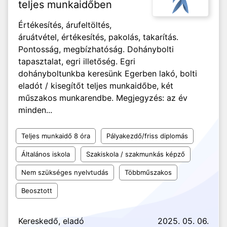
teljes munkaidőben
Értékesítés, árufeltöltés,
áruátvétel, értékesítés, pakolás, takarítás.
Pontosság, megbízhatóság. Dohánybolti
tapasztalat, egri illetőség. Egri
dohányboltunkba keresünk Egerben lakó, bolti
eladót / kisegítőt teljes munkaidőbe, két
műszakos munkarendbe. Megjegyzés: az év
minden...
Teljes munkaidő 8 óra
Pályakezdő/friss diplomás
Általános iskola
Szakiskola / szakmunkás képző
Nem szükséges nyelvtudás
Többműszakos
Beosztott
Kereskedő, eladó
2025. 05. 06.