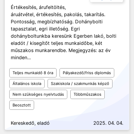
Értékesítés, árufeltöltés,
áruátvétel, értékesítés, pakolás, takarítás.
Pontosság, megbízhatóság. Dohánybolti
tapasztalat, egri illetőség. Egri
dohányboltunkba keresünk Egerben lakó, bolti
eladót / kisegítőt teljes munkaidőbe, két
műszakos munkarendbe. Megjegyzés: az év
minden...
Teljes munkaidő 8 óra
Pályakezdő/friss diplomás
Általános iskola
Szakiskola / szakmunkás képző
Nem szükséges nyelvtudás
Többműszakos
Beosztott
Kereskedő, eladó
2025. 04. 04.