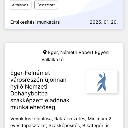
Általános
Beosztott
Értékesítési munkatárs
2025. 01. 20.
Eger,
Németh Róbert Egyéni
vállalkozó
Eger-Felnémet
városrészén újonnan
nyíló Nemzeti
Dohányboltba
szakképzett eladónak
munkalehetőség
Vevők kiszolgálása, Raktárvezetés, Minimum 2
éves tapasztalat, Szakképesítés, B kategóriás