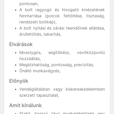
pontosan,
A bolt ragyogó és hívogató kinézetének
fenntartása (polcok feltöltése, tisztaság,
rendezett boltkép),
A bolt nyitási és zárási teendőinek ellátása,
árufeltöltés, takarítás,
Elvárások
Mosolygós, segítőkész, vevőközpontú
hozzáállás,
Megbízhatóság, pontosság, precizitás,
Önálló munkavégzés,
Előnyök
Vendéglátásban vagy kiskereskedelemben
szerzett tapasztalat,
Amit kínálunk
Stabil, hosszú távú munkalehetőség egy