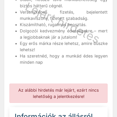
biztos hátterű cégnél.
Versenyképes fizetés, bejelentett
munkaviszony, fizetett szabadság.
Kiszámítható, rugalmas beosztás.
Dolgozói kedvezmény édességekre – mert
a legjobbaknak jár a jutalom!
Egy erős márka része lehetsz, amire büszke
lehetsz!
Ha szeretnéd, hogy a munkád édes legyen
minden nap
Az alábbi hirdetés már lejárt, ezért nincs
lehetőség a jelentkezésre!
Információk az állásról