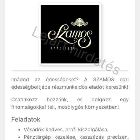
Imádod az édességeket? A SZAMOS egri
édességboltjába részmunkaidős eladót keresünk!
Csatlakozz hozzánk, és dolgozz egy
finomságokkal teli, mosolygós környezetben!
Feladatok
Vásárlók kedves, profi kiszolgálása,
Pénztárgép kezelése, kasszázás precízen,