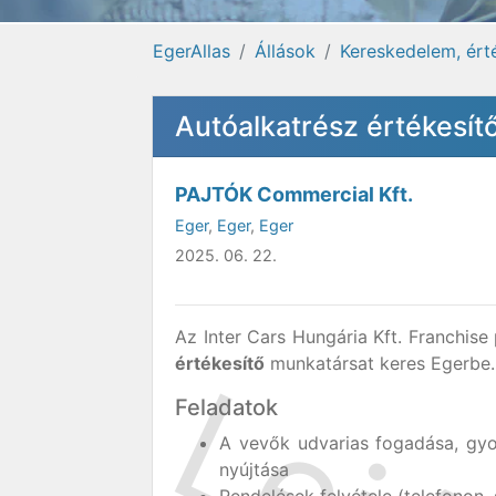
EgerAllas
Állások
Kereskedelem, ért
Autóalkatrész értékesít
PAJTÓK Commercial Kft.
Eger
,
Eger
,
Eger
2025. 06. 22.
Az Inter Cars Hungária Kft. Franchis
értékesítő
munkatársat keres Egerbe.
Feladatok
A vevők udvarias fogadása, gyo
nyújtása