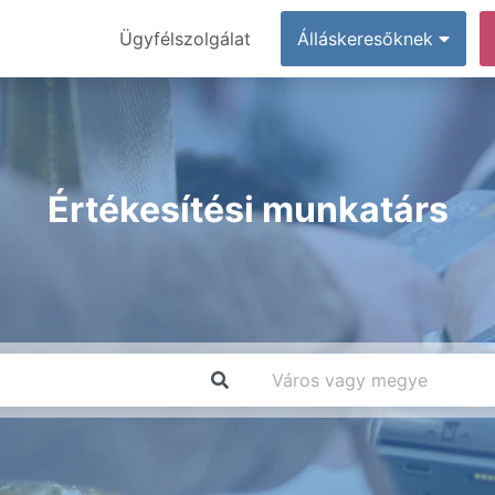
Ügyfélszolgálat
Álláskeresőknek
Értékesítési munkatárs