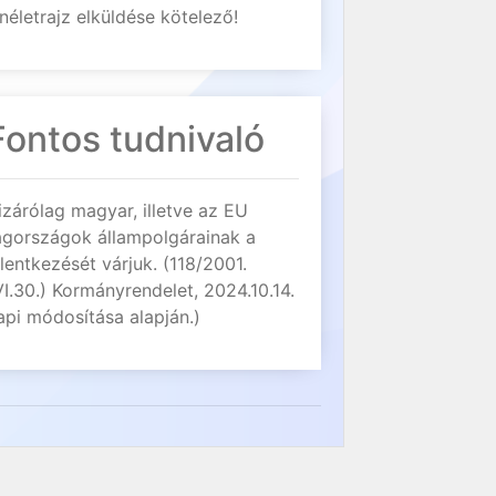
néletrajz elküldése kötelező!
Fontos tudnivaló
izárólag magyar, illetve az EU
agországok állampolgárainak a
elentkezését várjuk. (118/2001.
VI.30.) Kormányrendelet, 2024.10.14.
api módosítása alapján.)