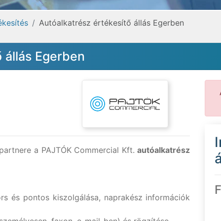
ékesítés
Autóalkatrész értékesítő állás Egerben
ő állás Egerben
e partnere a PAJTÓK Commercial Kft.
autóalkatrész
á
F
rs és pontos kiszolgálása, naprakész információk