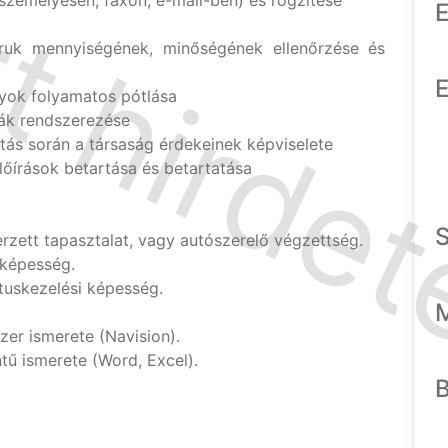
 személyesen, faxon, e-mail-ben) és rögzítése
E
ruk mennyiségének, minőségének ellenőrzése és
E
yok folyamatos pótlása
lák rendszerezése
tás során a társaság érdekeinek képviselete
lőírások betartása és betartatása
rzett tapasztalat, vagy autószerelő végzettség.
képesség.
tuskezelési képesség.
zer ismerete (Navision).
tű ismerete (Word, Excel).