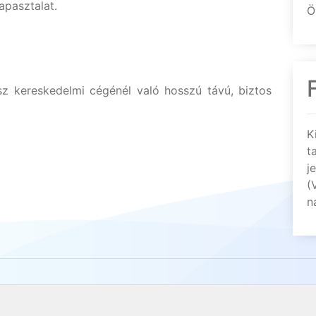
apasztalat.
Ö
z kereskedelmi cégénél való hosszú távú, biztos
K
t
j
(
n