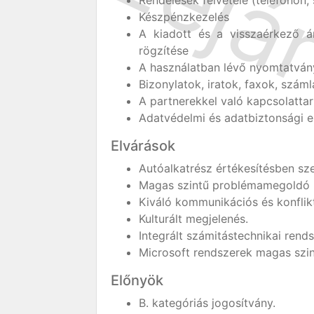
Rendelések felvétele (telefonon,
Készpénzkezelés
A kiadott és a visszaérkező á
rögzítése
A használatban lévő nyomtatván
Bizonylatok, iratok, faxok, szám
A partnerekkel való kapcsolattar
Adatvédelmi és adatbiztonsági e
Elvárások
Autóalkatrész értékesítésben sze
Magas szintű problémamegoldó 
Kiváló kommunikációs és konflik
Kulturált megjelenés.
Integrált számitástechnikai rends
Microsoft rendszerek magas szin
Előnyök
B. kategóriás jogosítvány.