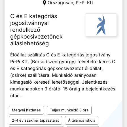
Országosan,
PI-PI Kft.
C és E kategóriás
jogosítvánnyal
rendelkező
gépkocsivezetőnek
álláslehetőség
Élőállat szállítás C és E kategóriás jogosítvány
Pi-Pi Kft. (Borsodszentgyörgy) felvételre keres C
és E kataegóriás gépkocsivezetőt éllőállat,
(csirke) szállításra. Munkaidő arányosan
kimagasló kereseti lehetőséggel. Jelentkezés
munkanapokon 9 órától 15 óráig a bejelentkezés
után...
Megyei hirdetés
Teljes munkaidő 8 óra
2-4 év szakmai tapasztalat
Általános iskola