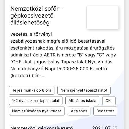
Nemzetközi sofőr -
gépkocsivezető
álláslehetőség
vezetés, a törvényi
szabályozásnak megfelelő idő betartásával
esetenként rakodás, áru mozgatása árurögzítés
adminisztráció AETR ismerete "B" vagy "C" vagy
"C+E" kat. jogosítvány Tapasztalat Nyelvtudás
Nem dohányzó Napi 15.000-25.000 Ft nettó
(kezdeti) bér+...
Teljes munkaidő 8 óra
Nem igényel tapasztalatot
1-2 év szakmai tapasztalat
Általános iskola
OKJ
Nem szükséges nyelvtudás
Általános
Beosztott
Nemzetközi gépkocsivezető
2021. 07. 12.