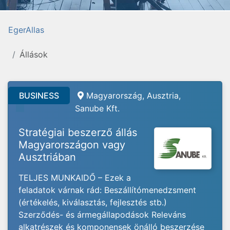
EgerAllas
Állások
BUSINESS
Magyarország, Ausztria,
Sanube Kft.
Stratégiai beszerző állás
Magyarországon vagy
Ausztriában
TELJES MUNKAIDŐ – Ezek a
feladatok várnak rád: Beszállítómenedzsment
(értékelés, kiválasztás, fejlesztés stb.)
Szerződés- és ármegállapodások Releváns
alkatrészek és komponensek önálló beszerzése