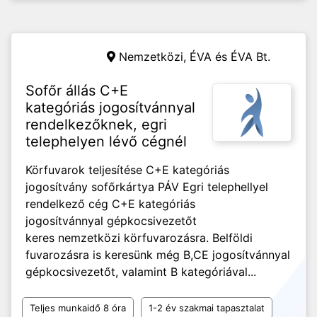
Nemzetközi,
ÉVA és ÉVA Bt.
Sofőr állás C+E
kategóriás jogosítvánnyal
rendelkezőknek, egri
telephelyen lévő cégnél
Körfuvarok teljesítése C+E kategóriás
jogosítvány sofőrkártya PÁV Egri telephellyel
rendelkező cég C+E kategóriás
jogosítvánnyal gépkocsivezetőt
keres nemzetközi körfuvarozásra. Belföldi
fuvarozásra is keresünk még B,CE jogosítvánnyal
gépkocsivezetőt, valamint B kategóriával...
Teljes munkaidő 8 óra
1-2 év szakmai tapasztalat