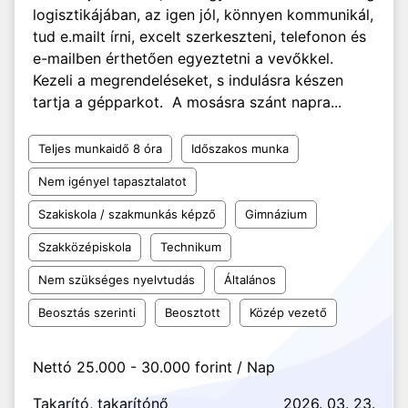
logisztikájában, az igen jól, könnyen kommunikál,
tud e.mailt írni, excelt szerkeszteni, telefonon és
e-mailben érthetően egyeztetni a vevőkkel.
Kezeli a megrendeléseket, s indulásra készen
tartja a gépparkot. A mosásra szánt napra...
Teljes munkaidő 8 óra
Időszakos munka
Nem igényel tapasztalatot
Szakiskola / szakmunkás képző
Gimnázium
Szakközépiskola
Technikum
Nem szükséges nyelvtudás
Általános
Beosztás szerinti
Beosztott
Közép vezető
Nettó 25.000 - 30.000 forint / Nap
Takarító, takarítónő
2026. 03. 23.