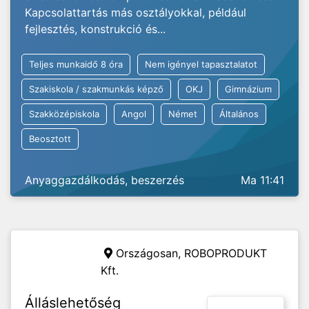
Kapcsolattartás más osztályokkal, például
fejlesztés, konstrukció és...
Teljes munkaidő 8 óra
Nem igényel tapasztalatot
Szakiskola / szakmunkás képző
OKJ
Gimnázium
Szakközépiskola
Angol
Német
Általános
Beosztott
Anyaggazdálkodás, beszerzés
Ma 11:41
Országosan,
ROBOPRODUKT
Kft.
Álláslehetőség