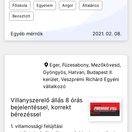
Főiskola
Egyetem
Angol
Általános
Beosztott
Egyéb mérnök
2021. 02. 08.
Eger, Füzesabony, Mezőkövesd,
Gyöngyös, Hatvan, Budapest II.
kerület,
Veszprémi Richárd Egyéni
vállalkozó
Villanyszerelő állás 8 órás
bejelentéssel, korrekt
bérezéssel
1. villamossági felújítási