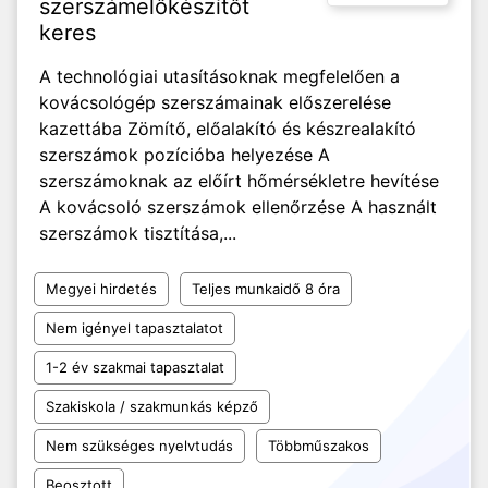
szerszámelőkészítőt
keres
A technológiai utasításoknak megfelelően a
kovácsológép szerszámainak előszerelése
kazettába Zömítő, előalakító és készrealakító
szerszámok pozícióba helyezése A
szerszámoknak az előírt hőmérsékletre hevítése
A kovácsoló szerszámok ellenőrzése A használt
szerszámok tisztítása,...
Megyei hirdetés
Teljes munkaidő 8 óra
Nem igényel tapasztalatot
1-2 év szakmai tapasztalat
Szakiskola / szakmunkás képző
Nem szükséges nyelvtudás
Többműszakos
Beosztott