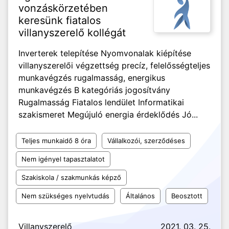
vonzáskörzetében
keresünk fiatalos
villanyszerelő kollégát
Inverterek telepítése Nyomvonalak kiépítése
villanyszerelői végzettség precíz, felelősségteljes
munkavégzés rugalmasság, energikus
munkavégzés B kategóriás jogosítvány
Rugalmasság Fiatalos lendület Informatikai
szakismeret Megújuló energia érdeklődés Jó...
Teljes munkaidő 8 óra
Vállalkozói, szerződéses
Nem igényel tapasztalatot
Szakiskola / szakmunkás képző
Nem szükséges nyelvtudás
Általános
Beosztott
Villanyszerelő
2021. 03. 25.