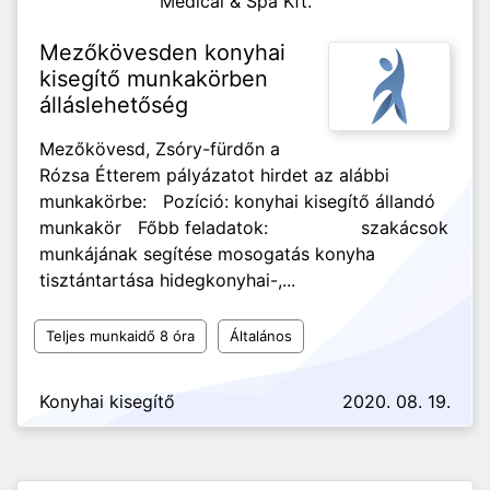
Medical & Spa Kft.
Mezőkövesden konyhai
kisegítő munkakörben
álláslehetőség
Mezőkövesd, Zsóry-fürdőn a
Rózsa Étterem pályázatot hirdet az alábbi
munkakörbe: Pozíció: konyhai kisegítő állandó
munkakör Főbb feladatok: szakácsok
munkájának segítése mosogatás konyha
tisztántartása hidegkonyhai-,...
Teljes munkaidő 8 óra
Általános
Konyhai kisegítő
2020. 08. 19.