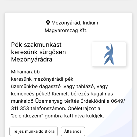
Mezőnyárád,
Indium
Magyarország Kft.
Pék szakmunkást
keresünk sürgősen
Mezőnyárádra
Mihamarabb
keresünk mezőnyárádi pék
üzemünkbe dagasztó ,vagy táblázó, vagy
kemencés péket! Kiemelt bérezés Rugalmas
munkaidő Üzemanyag térítés Érdeklődni a 0649/
311 353 telefonszámon. Önéletrajzot a
"Jelentkezem" gombra kattintva küldjék.
Teljes munkaidő 8 óra
Általános