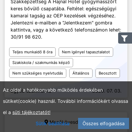
Szakképzettség A Hajnal Hotel gyógymasszőrt
keres bővülő csapatába. Feltétel: egészségügyi
kamarai tagság az OEP kezelések végzéséhez.
Jelentezni e-mailben a "Jelentkezem" gombra
kattintva, vagy a következő telefonszámon lehet:
30/91 98 620.
Teljes munkaidő 8 óra
Nem igényel tapasztalatot
Szakiskola / szakmunkás képző
Nem szükséges nyelvtudás
Általános
Beosztott
Az oldal a hatékonyabb működés érdekében
Egyéb szakmunka
2020. 07. 03.
sütiket(cookie) használ. További információkért olvassa
el a
süti tájékoztatót!
Mezőkövesd,
Hotel Balneo Kft.
Sütik beállítása
Összes elfogadása