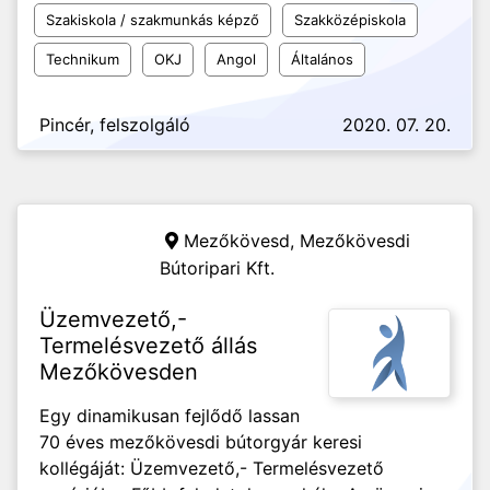
Szakiskola / szakmunkás képző
Szakközépiskola
Technikum
OKJ
Angol
Általános
Pincér, felszolgáló
2020. 07. 20.
Mezőkövesd,
Mezőkövesdi
Bútoripari Kft.
Üzemvezető,-
Termelésvezető állás
Mezőkövesden
Egy dinamikusan fejlődő lassan
70 éves mezőkövesdi bútorgyár keresi
kollégáját: Üzemvezető,- Termelésvezető