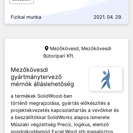
Fizikai munka
2021. 04. 29.
Mezőkövesd,
Mezőkövesdi
Bútoripari Kft.
Mezőkövesdi
gyártmánytervező
mérnök álláslehetőség
a termékek SolidWood-ben
történő megrajzolása, gyártás előkészítés a
projektekvezetés kapcsolattartás a vevőkkel és
a beszállítókkal SolidWorks alapos ismerete
Műszaki végzettség Precíz, logikus, elemző
gondolkodásmód Excel,Word stb.magabiztos