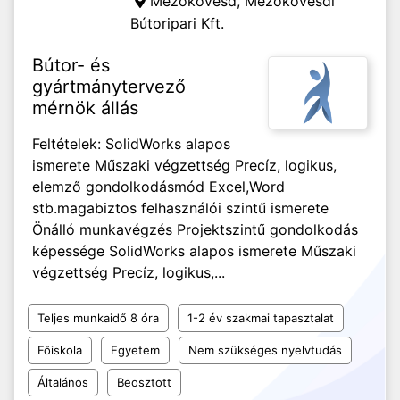
Mezőkövesd,
Mezőkövesdi
Bútoripari Kft.
Bútor- és
gyártmánytervező
mérnök állás
Feltételek: SolidWorks alapos
ismerete Műszaki végzettség Precíz, logikus,
elemző gondolkodásmód Excel,Word
stb.magabiztos felhasználói szintű ismerete
Önálló munkavégzés Projektszintű gondolkodás
képessége SolidWorks alapos ismerete Műszaki
végzettség Precíz, logikus,...
Teljes munkaidő 8 óra
1-2 év szakmai tapasztalat
Főiskola
Egyetem
Nem szükséges nyelvtudás
Általános
Beosztott