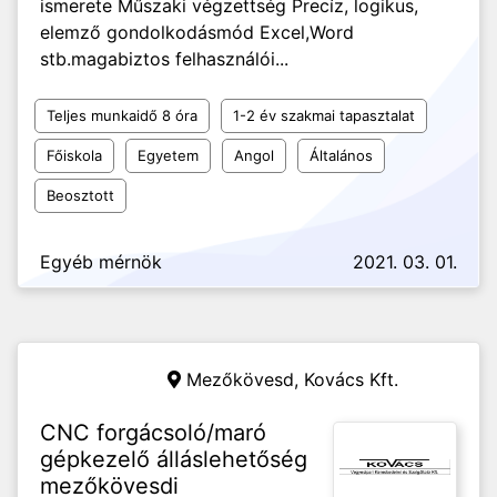
ismerete Műszaki végzettség Precíz, logikus,
elemző gondolkodásmód Excel,Word
stb.magabiztos felhasználói...
Teljes munkaidő 8 óra
1-2 év szakmai tapasztalat
Főiskola
Egyetem
Angol
Általános
Beosztott
Egyéb mérnök
2021. 03. 01.
Mezőkövesd,
Kovács Kft.
CNC forgácsoló/maró
gépkezelő álláslehetőség
mezőkövesdi