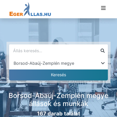
Borsod-Abaúj-Zemplén megye
állások és munkák
167 darab találat