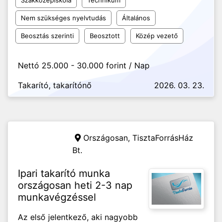
Szakközépiskola
Technikum
Nem szükséges nyelvtudás
Általános
Beosztás szerinti
Beosztott
Közép vezető
Nettó 25.000 - 30.000 forint / Nap
Takarító, takarítónő
2026. 03. 23.
Országosan,
TisztaForrásHáz
Bt.
Ipari takarító munka
országosan heti 2-3 nap
munkavégzéssel
Az első jelentkező, aki nagyobb