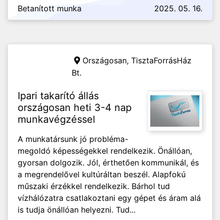
Betanított munka
2025. 05. 16.
Országosan,
TisztaForrásHáz
Bt.
Ipari takarító állás
országosan heti 3-4 nap
munkavégzéssel
A munkatársunk jó probléma-
megoldó képességekkel rendelkezik. Önállóan,
gyorsan dolgozik. Jól, érthetően kommunikál, és
a megrendelővel kultúráltan beszél. Alapfokú
műszaki érzékkel rendelkezik. Bárhol tud
vízhálózatra csatlakoztani egy gépet és áram alá
is tudja önállóan helyezni. Tud...