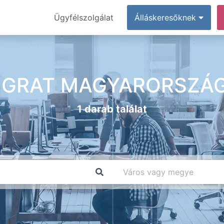
Ügyfélszolgálat
Álláskeresőknek
IGRAT MAGYARORSZÁG 
1 darab találat