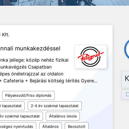
Kft.
onnali munkakezdéssel
a jellege: közép nehéz fizikai
 munkavégzés Csapatban
épes önéletrajzzal az oldalon
K
 Cafeteria + Bejárási költség térítés Gyere...
Pályakezdő/friss diplomás
 tapasztalat
2-4 év szakmai tapasztalat
év szakmai tapasztalat
Általános iskola
kséges nyelvtudás
Általános
Beosztott