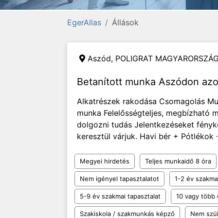
EgerAllas
Állások
Aszód,
POLIGRAT MAGYARORSZÁG 
Betanított munka Aszódon az
Alkatrészek rakodása Csomagolás Munk
munka Felelősségteljes, megbízható
dolgozni tudás Jelentkezéseket fényk
keresztül várjuk. Havi bér + Pótlékok +
Megyei hirdetés
Teljes munkaidő 8 óra
Nem igényel tapasztalatot
1-2 év szakmai
5-9 év szakmai tapasztalat
10 vagy több 
Szakiskola / szakmunkás képző
Nem szü