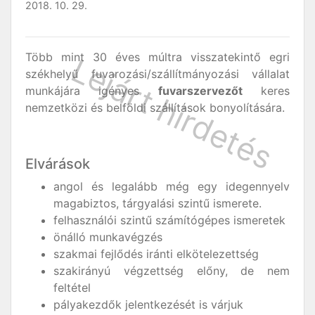
2018. 10. 29.
Több mint 30 éves múltra visszatekintő egri
székhelyű fuvarozási/szállítmányozási vállalat
munkájára igényes
fuvarszervezőt
keres
nemzetközi és belföldi szállítások bonyolítására.
Elvárások
angol és legalább még egy idegennyelv
magabiztos, tárgyalási szintű ismerete.
felhasználói szintű számítógépes ismeretek
önálló munkavégzés
szakmai fejlődés iránti elkötelezettség
szakirányú végzettség előny, de nem
feltétel
pályakezdők jelentkezését is várjuk