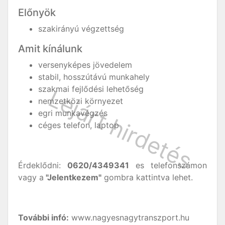
Előnyök
szakirányú végzettség
Amit kínálunk
versenyképes jövedelem
stabil, hosszútávú munkahely
szakmai fejlődési lehetőség
nemzetközi környezet
egri munkavégzés
céges telefon, laptop
Érdeklődni:
0620/4349341
es telefonszámon
vagy a
"Jelentkezem"
gombra kattintva lehet.
További infó:
www.nagyesnagytranszport.hu