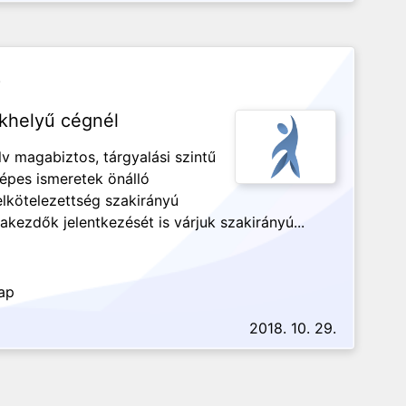
.
khelyű cégnél
v magabiztos, tárgyalási szintű
gépes ismeretek önálló
elkötelezettség szakirányú
akezdők jelentkezését is várjuk szakirányú...
nap
2018. 10. 29.