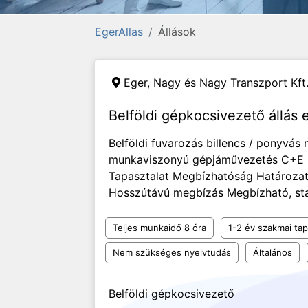
EgerAllas
Állások
Eger,
Nagy és Nagy Transzport Kft
Belföldi gépkocsivezető állás 
Belföldi fuvarozás billencs / ponyvás
munkaviszonyú gépjáművezetés C+E k
Tapasztalat Megbízhatóság Határozat
Hosszútávú megbízás Megbízható, stab
Teljes munkaidő 8 óra
1-2 év szakmai tap
Nem szükséges nyelvtudás
Általános
Belföldi gépkocsivezető