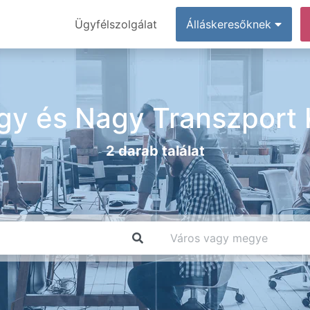
Ügyfélszolgálat
Álláskeresőknek
gy és Nagy Transzport K
2 darab találat