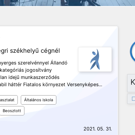
.
egri székhelyű cégnél
 nyerges szerelvénnyel Állandó
ategóriás jogosítvány
lan idejű munkaszerződés
K
il háttér Fiatalos környezet Versenyképes...
asztalat
Általános iskola
Beosztott
2021. 05. 31.