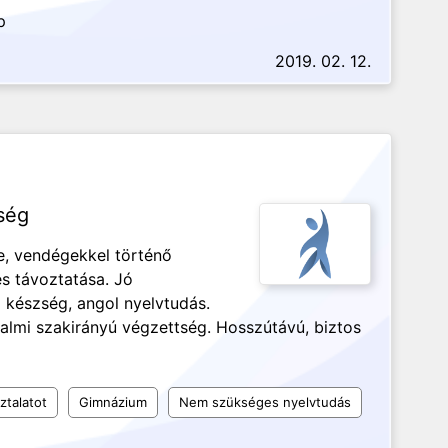
p
2019. 02. 12.
ség
se, vendégekkel történő
s távoztatása. Jó
készség, angol nyelvtudás.
galmi szakirányú végzettség. Hosszútávú, biztos
ztalatot
Gimnázium
Nem szükséges nyelvtudás