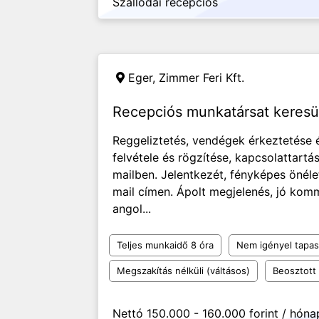
Szállodai recepciós
Eger,
Zimmer Feri Kft.
Recepciós munkatársat keres
Reggeliztetés, vendégek érkeztetése é
felvétele és rögzítése, kapcsolattartá
mailben. Jelentkezét, fényképes önéle
mail címen. Ápolt megjelenés, jó ko
angol...
Teljes munkaidő 8 óra
Nem igényel tapas
Megszakítás nélküli (váltásos)
Beosztott
Nettó 150.000 - 160.000 forint / hóna