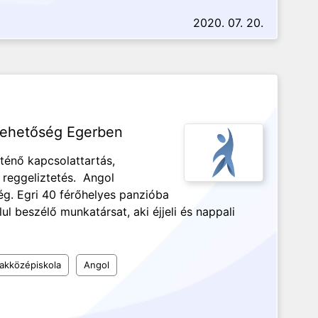
2020. 07. 20.
lehetőség Egerben
ténő kapcsolattartás,
 reggeliztetés. Angol
g. Egri 40 férőhelyes panzióba
 beszélő munkatársat, aki éjjeli és nappali
akközépiskola
Angol