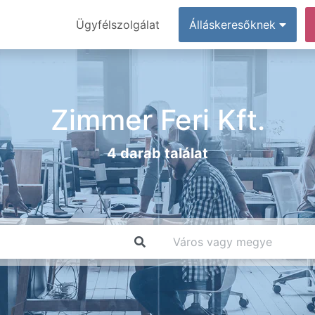
Ügyfélszolgálat
Álláskeresőknek
Zimmer Feri Kft.
4 darab találat