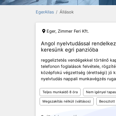
EgerAllas
Állások
Eger,
Zimmer Feri Kft.
Angol nyelvtudással rendelke
keresünk egri panzióba
reggeliztetés vendégekkel történő kap
telefonon foglalások felvétele, rögzí
középfokú végzettség (érettségi) jó 
nyelvtudás nappali munkavégzés ruga
Teljes munkaidő 8 óra
Nem igényel tapas
Megszakítás nélküli (váltásos)
Beosztott