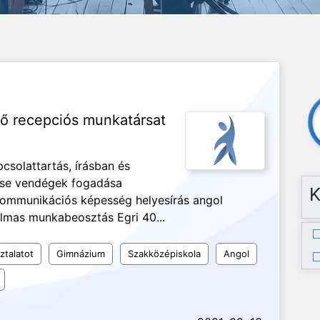
ző recepciós munkatársat
csolattartás, írásban és
tése vendégek fogadása
K
kommunikációs képesség helyesírás angol
lmas munkabeosztás Egri 40...
ztalatot
Gimnázium
Szakközépiskola
Angol