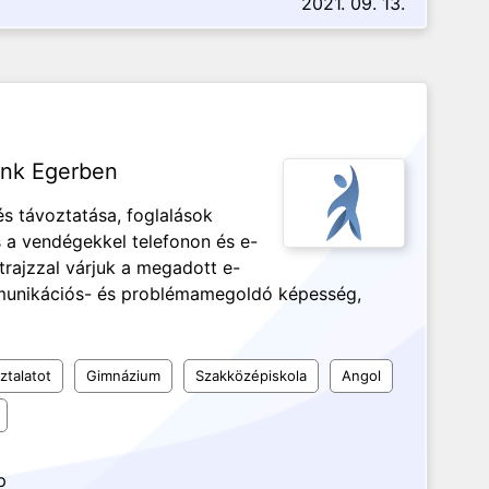
2021. 09. 13.
ünk Egerben
s távoztatása, foglalások
s a vendégekkel telefonon és e-
trajzzal várjuk a megadott e-
mmunikációs- és problémamegoldó képesség,
ztalatot
Gimnázium
Szakközépiskola
Angol
p