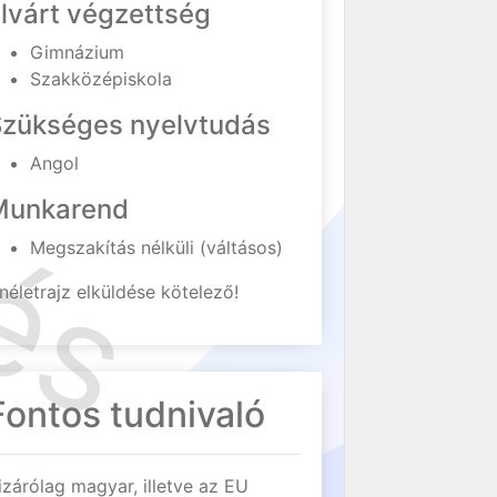
lvárt végzettség
Gimnázium
Szakközépiskola
Szükséges nyelvtudás
Angol
Munkarend
Megszakítás nélküli (váltásos)
néletrajz elküldése kötelező!
Fontos tudnivaló
izárólag magyar, illetve az EU