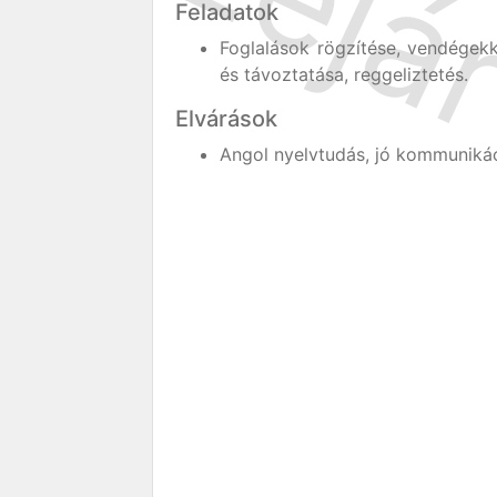
Feladatok
Foglalások rögzítése, vendégekk
és távoztatása, reggeliztetés.
Elvárások
Angol nyelvtudás, jó kommuniká