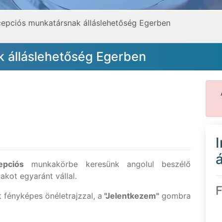
epciós munkatársnak álláslehetőség Egerben
 álláslehetőség Egerben
á
epciós
munkakörbe keresünk angolul beszélő
akot egyaránt vállal.
F
t fényképes önéletrajzzal, a
"Jelentkezem"
gombra