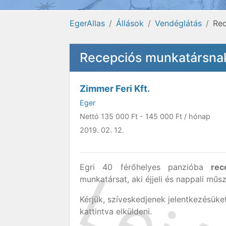
EgerAllas
Állások
Vendéglátás
Rec
Recepciós munkatársnak
Zimmer Feri Kft.
Eger
Nettó
135 000 Ft
-
145 000 Ft
/ hónap
2019. 02. 12.
Egri 40 férőhelyes panzióba
rec
munkatársat, aki éjjeli és nappali műsz
Kérjük, szíveskedjenek jelentkezésüke
kattintva elküldeni.