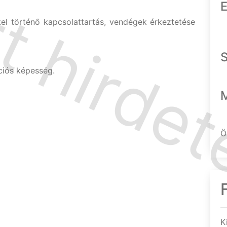
E
el történő kapcsolattartás, vendégek érkeztetése
ciós képesség.
Ö
K