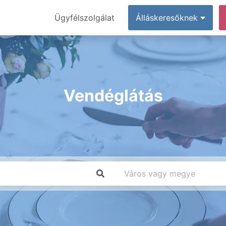
Ügyfélszolgálat
Álláskeresőknek
Vendéglátás