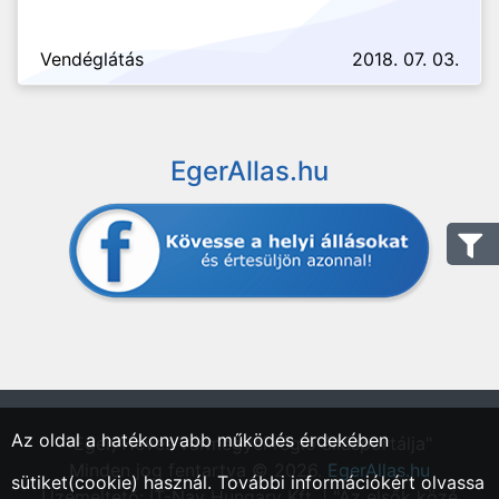
Vendéglátás
2018. 07. 03.
EgerAllas.hu
Az oldal a hatékonyabb működés érdekében
"Eger, Heves vármegyei régió állásportálja"
Minden jog fentartva © 2026.
EgerAllas.hu
sütiket(cookie) használ. További információkért olvassa
Üzemeltető: IT-Nav Hungary Kft. | "Az elsők közé