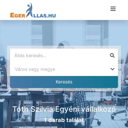
Tóth Szilvia Egyéni vállalkozó
1 darab találat