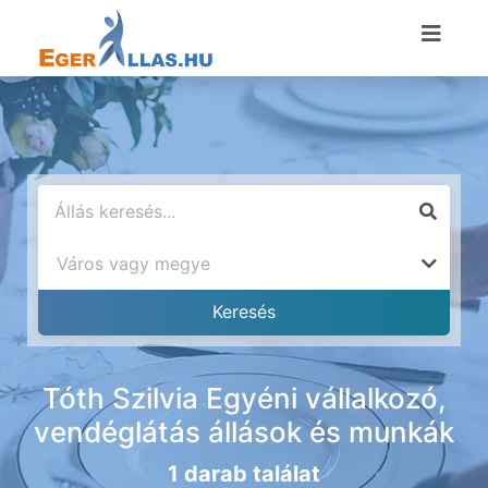
Tóth Szilvia Egyéni vállalkozó,
vendéglátás állások és munkák
1 darab találat