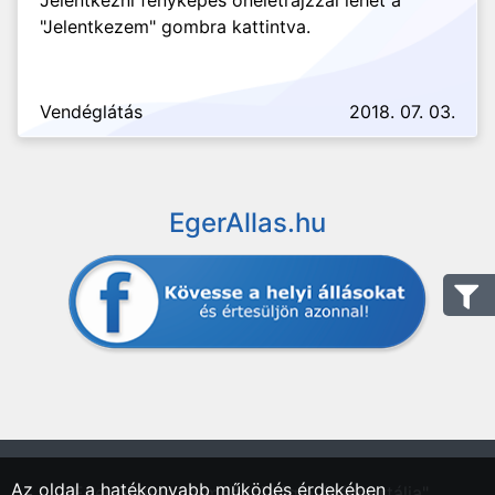
Jelentkezni fényképes önéletrajzzal lehet a
"Jelentkezem" gombra kattintva.
Vendéglátás
2018. 07. 03.
EgerAllas.hu
Az oldal a hatékonyabb működés érdekében
"Eger, Heves vármegyei régió állásportálja"