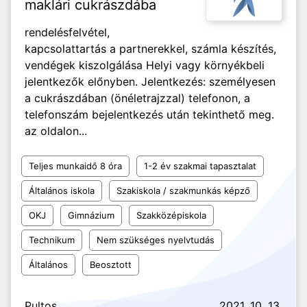
maklári cukrászdába
rendelésfelvétel,
kapcsolattartás a partnerekkel, számla készítés,
vendégek kiszolgálása Helyi vagy környékbeli
jelentkezők előnyben. Jelentkezés: személyesen
a cukrászdában (önéletrajzzal) telefonon, a
telefonszám bejelentkezés után tekinthető meg.
az oldalon...
Teljes munkaidő 8 óra
1-2 év szakmai tapasztalat
Általános iskola
Szakiskola / szakmunkás képző
OKJ
Gimnázium
Szakközépiskola
Technikum
Nem szükséges nyelvtudás
Általános
Beosztott
Pultos
2021. 10. 13.