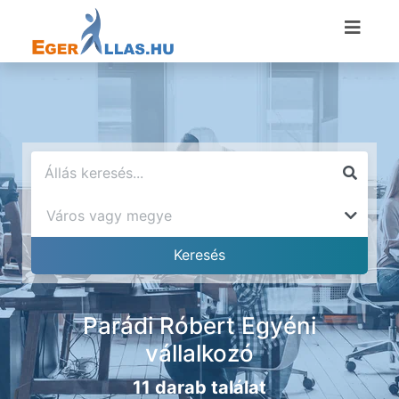
Parádi Róbert Egyéni
vállalkozó
11 darab találat