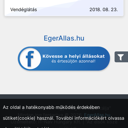
Vendéglátás
2018. 08. 23.
EgerAllas.hu
Az oldal a hatékonyabb működés érdekében
"Eger, Heves vármegyei régió állásportálja"
Minden jog fentartva © 2026.
EgerAllas.hu
sütiket(cookie) használ. További információkért olvassa
Üzemeltető: IT-Nav Hungary Kft. | "Az elsők közé