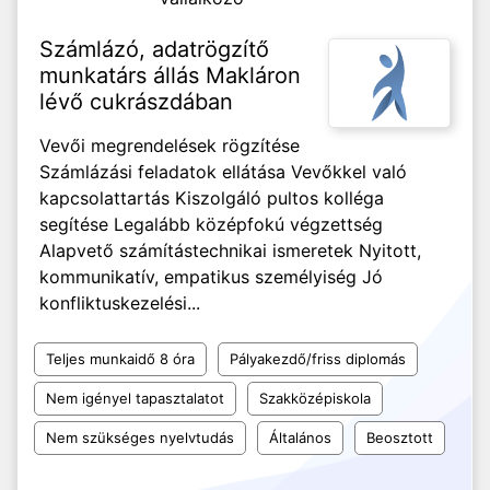
Számlázó, adatrögzítő
munkatárs állás Makláron
lévő cukrászdában
Vevői megrendelések rögzítése
Számlázási feladatok ellátása Vevőkkel való
kapcsolattartás Kiszolgáló pultos kolléga
segítése Legalább középfokú végzettség
Alapvető számítástechnikai ismeretek Nyitott,
kommunikatív, empatikus személyiség Jó
konfliktuskezelési...
Teljes munkaidő 8 óra
Pályakezdő/friss diplomás
Nem igényel tapasztalatot
Szakközépiskola
Nem szükséges nyelvtudás
Általános
Beosztott