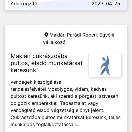
Adatrögzítő
2023. 04. 25.
Maklár,
Parádi Róbert Egyéni
vállalkozó
Maklári cukrászdába
pultos, eladó munkatársat
keresünk
vendégek kiszolgálása
rendelésfelvétel Mosolygós, vidám, kedves
pultost keresünk, aki szereti a pörgést, szívesen
dolgozik emberekkel. Tapasztalat vagy
vendéglátó eladó végzetség előnyt jelent.
Cukrászdába pultos munkatársat keresünk, teljes
munkaidős foglalkoztatással!...