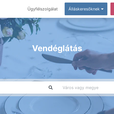
Ügyfélszolgálat
Álláskeresőknek
Vendéglátás