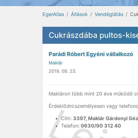
EgerAllas
Állások
Vendéglátás
Cuk
Cukrászdába pultos-kise
Parádi Róbert Egyéni vállalkozó
Maklár
2018. 08. 23.
Makláron több mint 20 éve működő 
Érdeklődni:személyesen vagy telefono
Cím:
3397, Maklár Gárdonyi Géz
Telefon:
0630/90 312 40