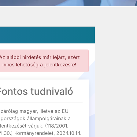
Az alábbi hirdetés már lejárt, ezért
nincs lehetőség a jelentkezésre!
Fontos tudnivaló
izárólag magyar, illetve az EU
agországok állampolgárainak a
elentkezését várjuk. (118/2001.
VI.30.) Kormányrendelet, 2024.10.14.