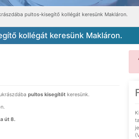
rászdába pultos-kisegítő kollégát keresünk Makláron.
gítő kollégát keresünk Makláron.
cukrászdába
pultos kisegítőt
keresünk.
n.
K
a út 8.
t
j
(