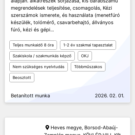
alapján. alkatrészek sorjázása, kis darabszámú
megrendelések teljesítése, csomagolás, Kézi
szerszámok ismerete, és használata (menetfúró
készülék, tolómérő, csavarbehajtó, állványos
fúró, kézi és gépi...
Teljes munkaidő 8 óra
1-2 év szakmai tapasztalat
Szakiskola / szakmunkás képző
OKJ
Nem szükséges nyelvtudás
Többműszakos
Beosztott
Betanított munka
2026. 02. 01.
Heves megye, Borsod-Abaúj-