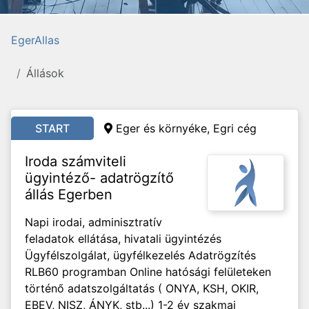
EgerAllas
Állások
START
Eger és környéke,
Egri cég
Iroda számviteli
ügyintéző- adatrögzítő
állás Egerben
Napi irodai, adminisztratív
feladatok ellátása, hivatali ügyintézés
Ügyfélszolgálat, ügyfélkezelés Adatrögzítés
RLB60 programban Online hatósági felületeken
történő adatszolgáltatás ( ONYA, KSH, OKIR,
EBEV, NISZ, ÁNYK, stb...) 1-2 év szakmai