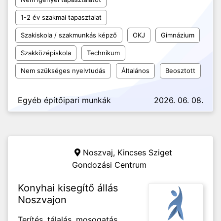
1-2 év szakmai tapasztalat
Szakiskola / szakmunkás képző
OKJ
Gimnázium
Szakközépiskola
Technikum
Nem szükséges nyelvtudás
Általános
Beosztott
Egyéb építőipari munkák
2026. 06. 08.
Noszvaj,
Kincses Sziget
Gondozási Centrum
Konyhai kisegítő állás
Noszvajon
Terítés, tálalás, mosogatás