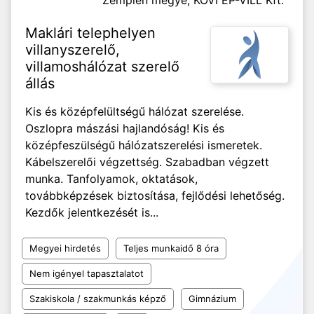
Zemplén megye,
KÖVI ÉP-VILL Kft.
Maklári telephelyen
villanyszerelő,
villamoshálózat szerelő
állás
Kis és középfelültségű hálózat szerelése.
Oszlopra mászási hajlandóság! Kis és
középfeszülségű hálózatszerelési ismeretek.
Kábelszerelői végzettség. Szabadban végzett
munka. Tanfolyamok, oktatások,
továbbképzések biztosítása, fejlődési lehetőség.
Kezdők jelentkezését is...
Megyei hirdetés
Teljes munkaidő 8 óra
Nem igényel tapasztalatot
Szakiskola / szakmunkás képző
Gimnázium