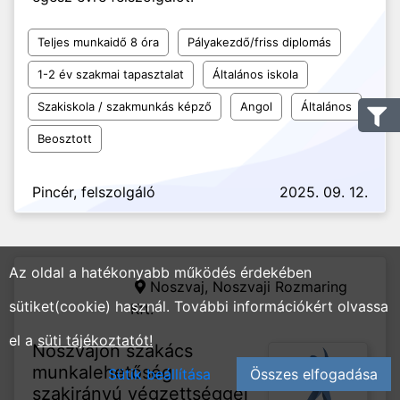
Teljes munkaidő 8 óra
Pályakezdő/friss diplomás
1-2 év szakmai tapasztalat
Általános iskola
Szakiskola / szakmunkás képző
Angol
Általános
Beosztott
Pincér, felszolgáló
2025. 09. 12.
Az oldal a hatékonyabb működés érdekében
Noszvaj,
Noszvaji Rozmaring
sütiket(cookie) használ. További információkért olvassa
Kft.
el a
süti tájékoztatót!
Noszvajon szakács
munkalehetőség
Sütik beállítása
Összes elfogadása
szakirányú végzettséggel