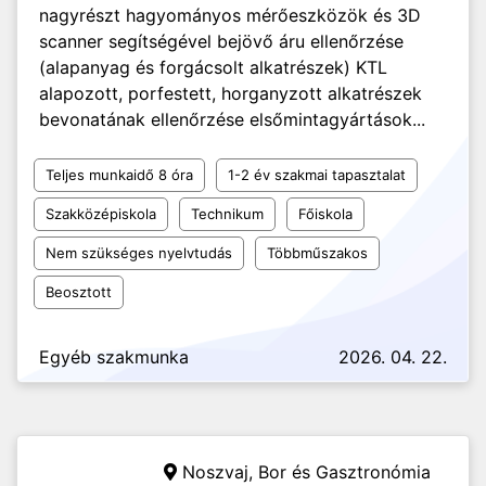
nagyrészt hagyományos mérőeszközök és 3D
scanner segítségével bejövő áru ellenőrzése
(alapanyag és forgácsolt alkatrészek) KTL
alapozott, porfestett, horganyzott alkatrészek
bevonatának ellenőrzése elsőmintagyártások...
Teljes munkaidő 8 óra
1-2 év szakmai tapasztalat
Szakközépiskola
Technikum
Főiskola
Nem szükséges nyelvtudás
Többműszakos
Beosztott
Egyéb szakmunka
2026. 04. 22.
Noszvaj,
Bor és Gasztronómia