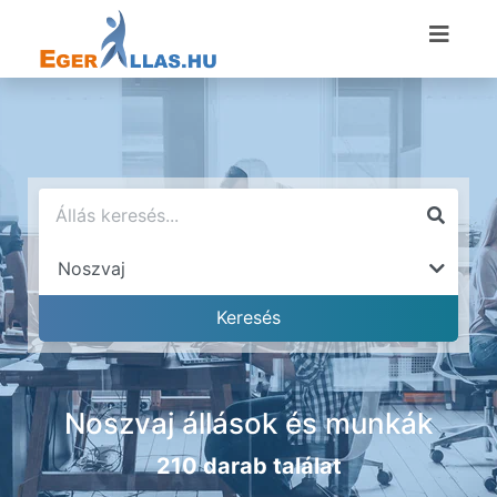
Noszvaj állások és munkák
210 darab találat