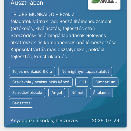
Ausztriában
TELJES MUNKAIDŐ – Ezek a
feladatok várnak rád: Beszállítómenedzsment
(értékelés, kiválasztás, fejlesztés stb.)
Szerződés- és ármegállapodások Releváns
alkatrészek és komponensek önálló beszerzése
Kapcsolattartás más osztályokkal, például
fejlesztés, konstrukció és...
Teljes munkaidő 8 óra
Nem igényel tapasztalatot
Szakiskola / szakmunkás képző
OKJ
Gimnázium
Szakközépiskola
Angol
Német
Általános
Beosztott
Anyaggazdálkodás, beszerzés
2026. 07. 29.