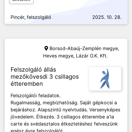
Pincér, felszolgáló
2025. 10. 28.
Borsod-Abaúj-Zemplén megye,
Heves megye,
Lázár O.K. Kft.
Felszolgáló állás
mezőkövesdi 3 csillagos
étteremben
Felszolgálói feladatok.
Rugalmasság, megbízhatóság. Saját gépkocsi a
bejáráshoz. Alapszintű nyelvtudás. Versenyképes
jövedelem. Étkezés. 3 csillagos étterembe a'la
carte és svédasztalos étkeztetéshez felveszünk
egész évre felszolgálót.