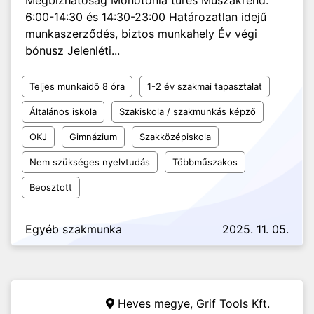
Megbízhatóság Monotónia tűrés Műszakrend:
6:00-14:30 és 14:30-23:00 Határozatlan idejű
munkaszerződés, biztos munkahely Év végi
bónusz Jelenléti...
Teljes munkaidő 8 óra
1-2 év szakmai tapasztalat
Általános iskola
Szakiskola / szakmunkás képző
OKJ
Gimnázium
Szakközépiskola
Nem szükséges nyelvtudás
Többműszakos
Beosztott
Egyéb szakmunka
2025. 11. 05.
Heves megye,
Grif Tools Kft.