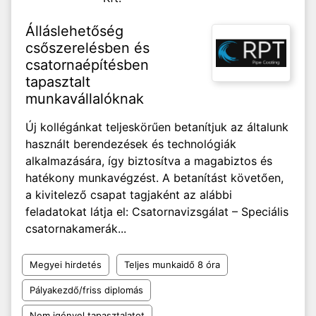
Álláslehetőség
csőszerelésben és
csatornaépítésben
tapasztalt
munkavállalóknak
Új kollégánkat teljeskörűen betanítjuk az általunk
használt berendezések és technológiák
alkalmazására, így biztosítva a magabiztos és
hatékony munkavégzést. A betanítást követően,
a kivitelező csapat tagjaként az alábbi
feladatokat látja el: Csatornavizsgálat – Speciális
csatornakamerák...
Megyei hirdetés
Teljes munkaidő 8 óra
Pályakezdő/friss diplomás
Nem igényel tapasztalatot