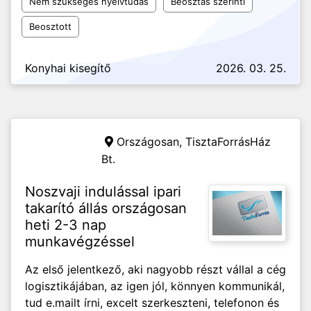
Nem szükséges nyelvtudás
Beosztás szerinti
Beosztott
Konyhai kisegítő
2026. 03. 25.
Országosan,
TisztaForrásHáz
Bt.
Noszvaji indulással ipari
takarító állás országosan
heti 2-3 nap
munkavégzéssel
Az első jelentkező, aki nagyobb részt vállal a cég
logisztikájában, az igen jól, könnyen kommunikál,
tud e.mailt írni, excelt szerkeszteni, telefonon és