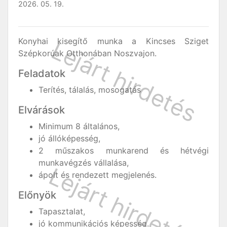
2026. 05. 19.
Konyhai kisegítő munka a Kincses Sziget
Szépkorúak Otthonában Noszvajon.
Feladatok
Terítés, tálalás, mosogatás
Elvárások
Minimum 8 általános,
jó állóképesség,
2 műszakos munkarend és hétvégi
munkavégzés vállalása,
ápolt és rendezett megjelenés.
Előnyök
Tapasztalat,
jó kommunikációs képesség.