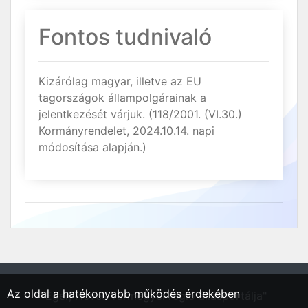
Fontos tudnivaló
Kizárólag magyar, illetve az EU
tagországok állampolgárainak a
jelentkezését várjuk. (118/2001. (VI.30.)
Kormányrendelet, 2024.10.14. napi
módosítása alapján.)
Az oldal a hatékonyabb működés érdekében
"Eger, Heves vármegyei régió állásportálja"