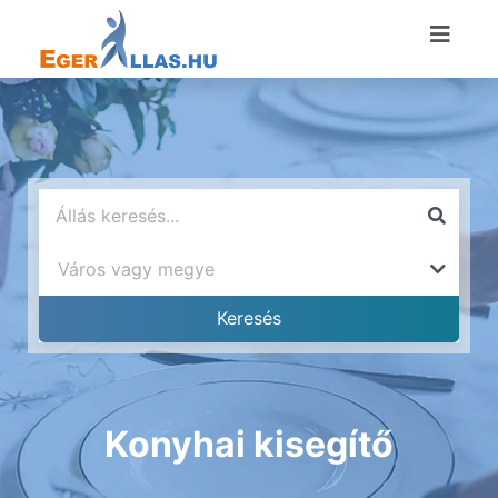
Konyhai kisegítő