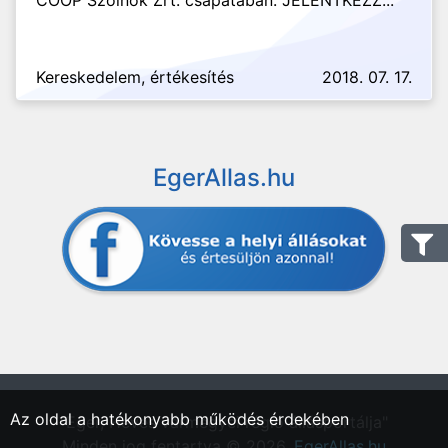
COOP Szolnok Zrt. csapatában. JELENTKEZZ...
Kereskedelem, értékesítés
2018. 07. 17.
EgerAllas.hu
Az oldal a hatékonyabb működés érdekében
"Eger, Heves vármegyei régió állásportálja"
Minden jog fentartva © 2026.
EgerAllas.hu