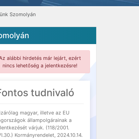
esünk Szomolyán
zomolyán
Az alábbi hirdetés már lejárt, ezért
nincs lehetőség a jelentkezésre!
Fontos tudnivaló
izárólag magyar, illetve az EU
agországok állampolgárainak a
elentkezését várjuk. (118/2001.
VI.30.) Kormányrendelet, 2024.10.14.