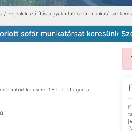
s
Hajnali kiszállításra gyakorlott sofőr munkatársat ker
akorlott sofőr munkatársat keresünk S
rlott
sofőrt
keresünk 3,5 t zárt furgonra.
K
28
t
j
(