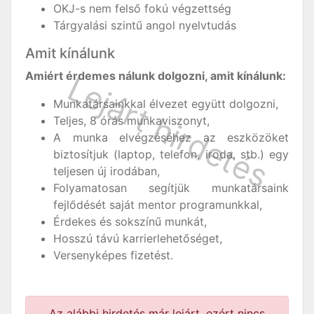
OKJ-s nem felső fokú végzettség
Tárgyalási szintű angol nyelvtudás
Amit kínálunk
Amiért érdemes nálunk dolgozni, amit kínálunk:
Munkatársainkkal élvezet együtt dolgozni,
Teljes, 8 órás munkaviszonyt,
A munka elvégzéséhez az eszközöket
biztosítjuk (laptop, telefon, iroda, stb.) egy
teljesen új irodában,
Folyamatosan segítjük munkatársaink
fejlődését saját mentor programunkkal,
Érdekes és sokszínű munkát,
Hosszú távú karrierlehetőséget,
Versenyképes fizetést.
Az alábbi hirdetés már lejárt, ezért nincs