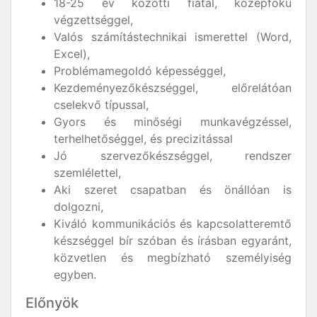
18-25 év közötti fiatal, középfokú
végzettséggel,
Valós számítástechnikai ismerettel (Word,
Excel),
Problémamegoldó képességgel,
Kezdeményezőkészséggel, előrelátóan
cselekvő típussal,
Gyors és minőségi munkavégzéssel,
terhelhetőséggel, és precizitással
Jó szervezőkészséggel, rendszer
szemlélettel,
Aki szeret csapatban és önállóan is
dolgozni,
Kiváló kommunikációs és kapcsolatteremtő
készséggel bír szóban és írásban egyaránt,
közvetlen és megbízható személyiség
egyben.
Előnyök