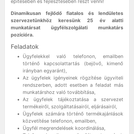
építésében és fejlesztésében részt venni!
Dinamikusan fejlődő fiatalos és lendületes
szervezetünkhöz keresünk 25 év alatti
munkatársat ügyfélszolgálati munkatárs
pozícióra.
Feladatok
Ügyfelekkel való telefonon, emailben
történő kapcsolattartás (bejövő, kimenő
irányban egyaránt),
Az ügyfelek igényeinek rögzítése ügyviteli
rendszerben, adott esetben a feladat más
munkatárshoz való továbbítása,
Az ügyfelek tájékoztatása a szervezet
termékeiről, szolgáltatásairól, eljárásairól,
Ügyfelek számára történő termékajánlások
közvetítése telefonon, emailben,
Ügyfél megrendelések koordinálása,