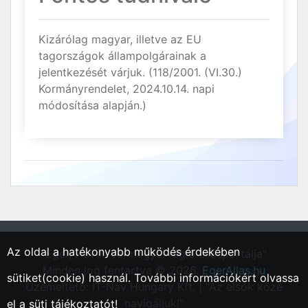
Kizárólag magyar, illetve az EU
tagországok állampolgárainak a
jelentkezését várjuk. (118/2001. (VI.30.)
Kormányrendelet, 2024.10.14. napi
módosítása alapján.)
Az oldal a hatékonyabb működés érdekében
"Eger, Heves vármegyei régió állásportálja"
Minden jog fentartva © 2026.
EgerAllas.hu
sütiket(cookie) használ. További információkért olvassa
Üzemeltető: IT-Nav Hungary Kft. | "Az elsők közé
navigáljuk!"
el a
süti tájékoztatót!