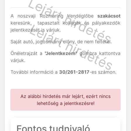
A noszvaji Rozmaring Vendéglőbe
szakácsot
keresünk, tapasztalt kollégák és pályakezdők
jelentkezését is várjuk.
Saját autó, jogosítvány előny, de nem feltétel.
Önéletrajzát a
"Jelentkezem"
gombra kattontva
várjuk.
További információ a
30/261-2817
-es számon.
Az alábbi hirdetés már lejárt, ezért nincs
lehetőség a jelentkezésre!
Fontos tudnivaló