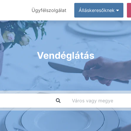
Ügyfélszolgálat
Álláskeresőknek
Vendéglátás