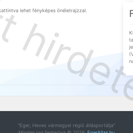
ttintva lehet fényképes önéletrajzzal.
K
t
j
(
n
"Eger, Heves vármegyei régió állásportálja"
Minden jog fentartva © 2026.
EgerAllas.hu