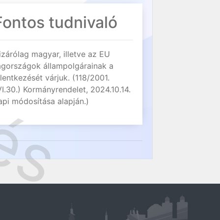
Fontos tudnivaló
izárólag magyar, illetve az EU
agországok állampolgárainak a
elentkezését várjuk. (118/2001.
VI.30.) Kormányrendelet, 2024.10.14.
api módosítása alapján.)