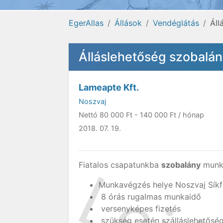
EgerAllas
Állások
Vendéglátás
Áll
Álláslehetőség szobalá
Lameapte Kft.
Noszvaj
Nettó
80 000 Ft
-
140 000 Ft
/ hónap
2018. 07. 19.
Fiatalos csapatunkba
szobalány
munka
Munkavégzés helye Noszvaj Síkf
8 órás rugalmas munkaidő
versenyképes fizetés
szükség esetén szálláslehetősé