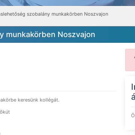
áslehetőség szobalány munkakörben Noszvajon
ny munkakörben Noszvajon
á
körbe keresünk kollégát.
őkút
Ö
g