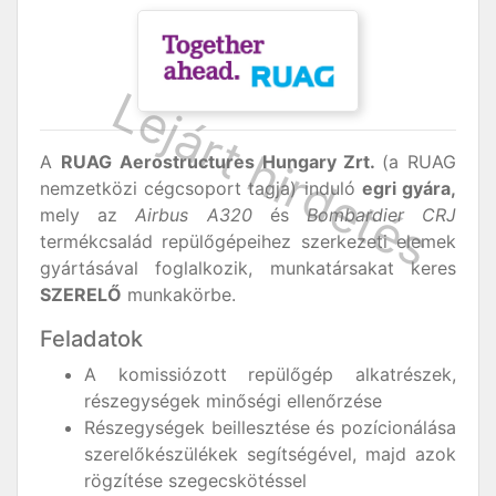
A
RUAG Aerostructures Hungary Zrt.
(a RUAG
nemzetközi cégcsoport tagja) induló
egri gyára,
mely az
Airbus A320
és
Bombardier CRJ
termékcsalád repülőgépeihez szerkezeti elemek
gyártásával foglalkozik, munkatársakat keres
SZERELŐ
munkakörbe.
Feladatok
A komissiózott repülőgép alkatrészek,
részegységek minőségi ellenőrzése
Részegységek beillesztése és pozícionálása
szerelőkészülékek segítségével, majd azok
rögzítése szegecskötéssel