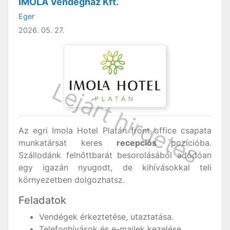
IMOLA Vendégház Kft.
Eger
2026. 05. 27.
Az egri Imola Hotel Platán front office csapata
munkatársat keres
recepciós
pozícióba.
Szállodánk felnőttbarát besorolásából adódóan
egy igazán nyugodt, de kihívásokkal teli
környezetben dolgozhatsz.
Feladatok
Vendégek érkeztetése, utaztatása.
Telefonhívások és e-mailek kezelése.