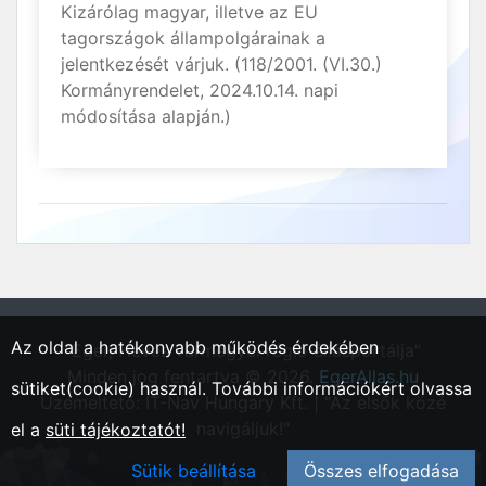
Kizárólag magyar, illetve az EU
tagországok állampolgárainak a
jelentkezését várjuk. (118/2001. (VI.30.)
Kormányrendelet, 2024.10.14. napi
módosítása alapján.)
Az oldal a hatékonyabb működés érdekében
"Eger, Heves vármegyei régió állásportálja"
Minden jog fentartva © 2026.
EgerAllas.hu
sütiket(cookie) használ. További információkért olvassa
Üzemeltető: IT-Nav Hungary Kft. | "Az elsők közé
navigáljuk!"
el a
süti tájékoztatót!
Sütik beállítása
Összes elfogadása