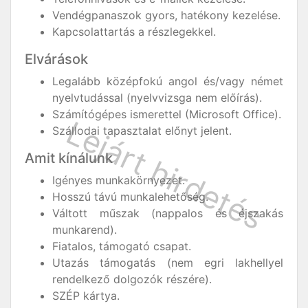
Vendégpanaszok gyors, hatékony kezelése.
Kapcsolattartás a részlegekkel.
Elvárások
Legalább középfokú angol és/vagy német
nyelvtudással (nyelvvizsga nem előírás).
Számítógépes ismerettel (Microsoft Office).
Szállodai tapasztalat előnyt jelent.
Amit kínálunk
Igényes munkakörnyezet.
Hosszú távú munkalehetőség.
Váltott műszak (nappalos és éjszakás
munkarend).
Fiatalos, támogató csapat.
Utazás támogatás (nem egri lakhellyel
rendelkező dolgozók részére).
SZÉP kártya.